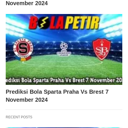
November 2024
Prediksi Bola Sparta Praha Vs Brest 7
November 2024
RECENT POSTS