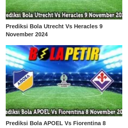
Prediksi Bola Utrecht Vs Heracles 9
November 2024
Prediksi Bola APOEL Vs Fiorentina 8