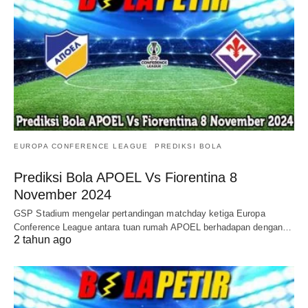
EUROPA CONFERENCE LEAGUE
PREDIKSI BOLA
Prediksi Bola APOEL Vs Fiorentina 8
November 2024
GSP Stadium mengelar pertandingan matchday ketiga Europa
Conference League antara tuan rumah APOEL berhadapan dengan…
2 tahun ago