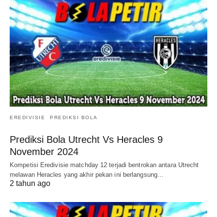
EREDIVISIE
PREDIKSI BOLA
Prediksi Bola Utrecht Vs Heracles 9
November 2024
Kompetisi Eredivisie matchday 12 terjadi bentrokan antara Utrecht
melawan Heracles yang akhir pekan ini berlangsung…
2 tahun ago