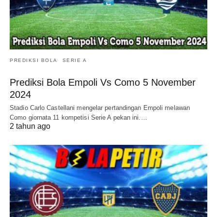
PREDIKSI BOLA
SERIE A
Prediksi Bola Empoli Vs Como 5 November
2024
Stadio Carlo Castellani mengelar pertandingan Empoli melawan
Como giornata 11 kompetisi Serie A pekan ini.…
2 tahun ago