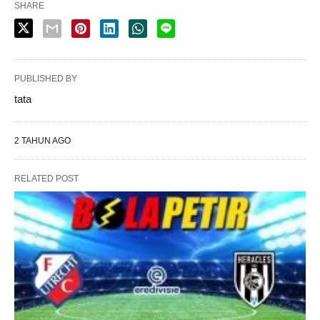
SHARE
PUBLISHED BY
tata
2 TAHUN AGO
RELATED POST