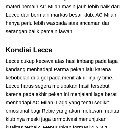
materi pemain AC Milan masih jauh lebih baik dari
Lecce dan bermain markas besar klub. AC Milan
hanya perlu lebih waspada atas ancaman dari
serangan balik pemain lawan.
Kondisi Lecce
Lecce cukup kecewa atas hasi imbang pada laga
kandang menhadapi Parma pekan lalu karena
kebobolan dua gol pada menit akhir injury time.
Lecce harus segera melupakan hasil tersebut
karena pada akhir pekan ini menjalani laga berat
menhadapi AC Milan. Laga yang tentu sedikit
emosional bagi Rebic yang akan melawan mantan
klub nya meski juga termotivasi menunjukan
kualitas terbaik. Menurunkan formasi 4-2-3-1