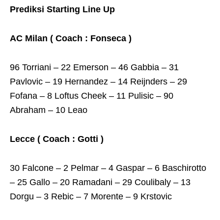
Prediksi Starting Line Up
AC Milan ( Coach : Fonseca )
96 Torriani – 22 Emerson – 46 Gabbia – 31
Pavlovic – 19 Hernandez – 14 Reijnders – 29
Fofana – 8 Loftus Cheek – 11 Pulisic – 90
Abraham – 10 Leao
Lecce ( Coach : Gotti )
30 Falcone – 2 Pelmar – 4 Gaspar – 6 Baschirotto
– 25 Gallo – 20 Ramadani – 29 Coulibaly – 13
Dorgu – 3 Rebic – 7 Morente – 9 Krstovic