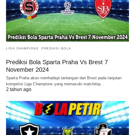
LIGA CHAMPIONS
PREDIKSI BOLA
Prediksi Bola Sparta Praha Vs Brest 7
November 2024
Sparta Praha akan menhadapi tantangan dari Brest pada lanjutan
kompetisi Liga Champions yang memasuki matchday…
2 tahun ago