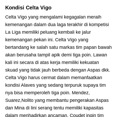
Kondisi Celta Vigo
Celta Vigo yang mengalami kegagalan meraih
kemenangan dalam dua laga terakhir di kompetisi
La Liga memiliki peluang kembali ke jalur
kemenangan pekan ini. Celta Vigo yang
bertandang ke salah satu markas tim papan bawah
akan berusaha tampil apik demi tiga poin. Lawan
kali ini secara di atas kerja memiliki kekuatan
skuad yang tidak jauh berbeda dengan Aspas dkk.
Celta Vigo harus cermat dalam memanfaatkan
kondisi Alaves yang sedang terpuruk supaya tim
nya bisa memperoleh tiga poin. Mendez,
Suarez,Nolito yang membantu pengerakan Aspas
dan Mina di lini serang tentu memiliki kapasitas
dalam menhadirkan ancaman. Coudet ingin tim