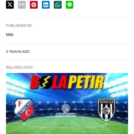
PUBLISHED BY
tata
5 TAHUN AGO
RELATED POST