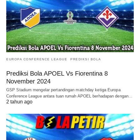
EUROPA CONFERENCE LEAGUE
PREDIKSI BOLA
Prediksi Bola APOEL Vs Fiorentina 8
November 2024
GSP Stadium mengelar pertandingan matchday ketiga Europa
Conference League antara tuan rumah APOEL berhadapan dengan…
2 tahun ago