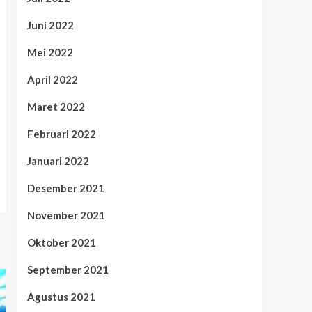
Juni 2022
Mei 2022
April 2022
Maret 2022
Februari 2022
Januari 2022
Desember 2021
November 2021
Oktober 2021
September 2021
Agustus 2021