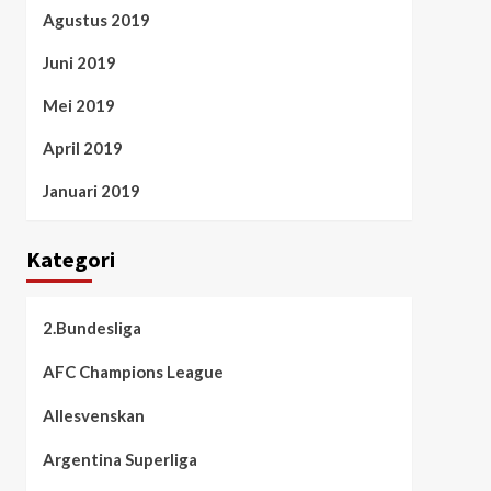
Agustus 2019
Juni 2019
Mei 2019
April 2019
Januari 2019
Kategori
2.Bundesliga
AFC Champions League
Allesvenskan
Argentina Superliga