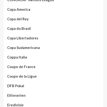
Copa America
Copa del Rey
Copa do Brasil
Copa Libertadores
Copa Sudamericana
Coppa Italia
Coupe de France
Coupe de la Ligue
DFB Pokal
Eliteserien
Eredivisie