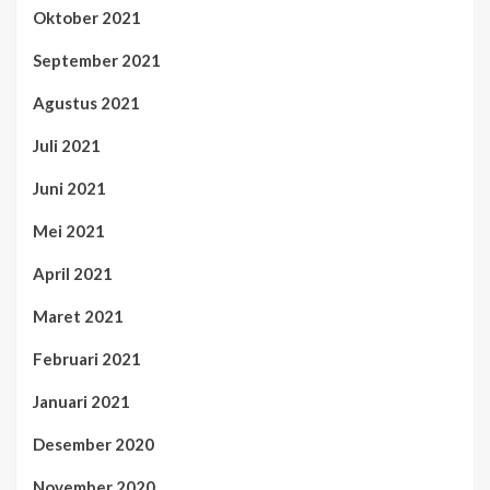
Oktober 2021
September 2021
Agustus 2021
Juli 2021
Juni 2021
Mei 2021
April 2021
Maret 2021
Februari 2021
Januari 2021
Desember 2020
November 2020