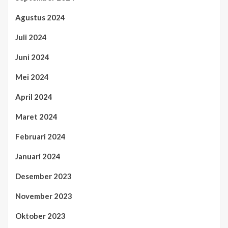
Agustus 2024
Juli 2024
Juni 2024
Mei 2024
April 2024
Maret 2024
Februari 2024
Januari 2024
Desember 2023
November 2023
Oktober 2023