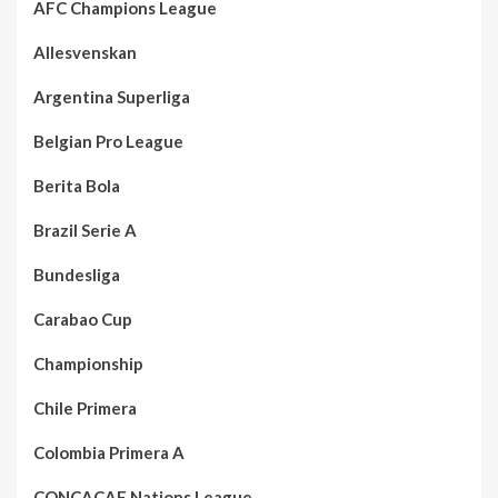
AFC Champions League
Allesvenskan
Argentina Superliga
Belgian Pro League
Berita Bola
Brazil Serie A
Bundesliga
Carabao Cup
Championship
Chile Primera
Colombia Primera A
CONCACAF Nations League