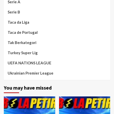
Serie A
Serie B
Taca da Liga
Taca de Portugal
Tak Berkategori
Turkey Super Lig
UEFA NATIONS LEAGUE
Ukrainian Premier League
You may have missed