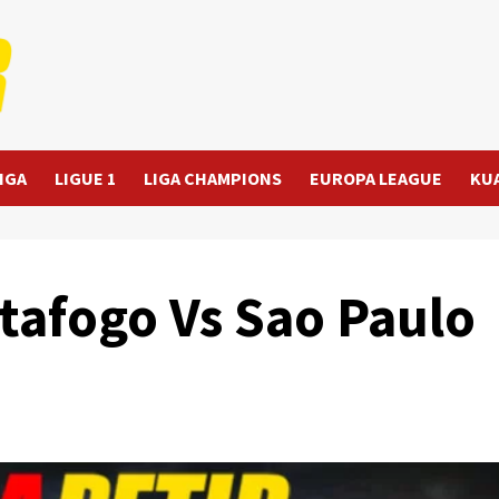
IGA
LIGUE 1
LIGA CHAMPIONS
EUROPA LEAGUE
KUA
tafogo Vs Sao Paulo
1