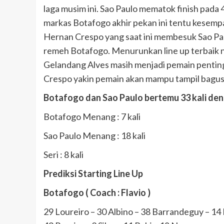
laga musim ini. Sao Paulo mematok finish pada 
markas Botafogo akhir pekan ini tentu kesemp
Hernan Crespo yang saat ini membesuk Sao Paul
remeh Botafogo. Menurunkan line up terbaik ny
Gelandang Alves masih menjadi pemain penting
Crespo yakin pemain akan mampu tampil bagus 
Botafogo dan Sao Paulo bertemu 33 kali den
Botafogo Menang : 7 kali
Sao Paulo Menang : 18 kali
Seri : 8 kali
Prediksi Starting Line Up
Botafogo ( Coach : Flavio )
29 Loureiro – 30 Albino – 38 Barrandeguy – 14