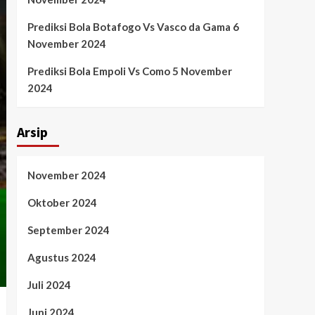
Prediksi Bola Botafogo Vs Vasco da Gama 6
November 2024
Prediksi Bola Empoli Vs Como 5 November
2024
Arsip
November 2024
Oktober 2024
September 2024
Agustus 2024
Juli 2024
Juni 2024