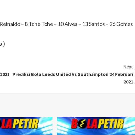
6 Reinaldo – 8 Tche Tche – 10 Alves – 13 Santos – 26 Gomes
o )
Next
 2021
Prediksi Bola Leeds United Vs Southampton 24 Februari
2021