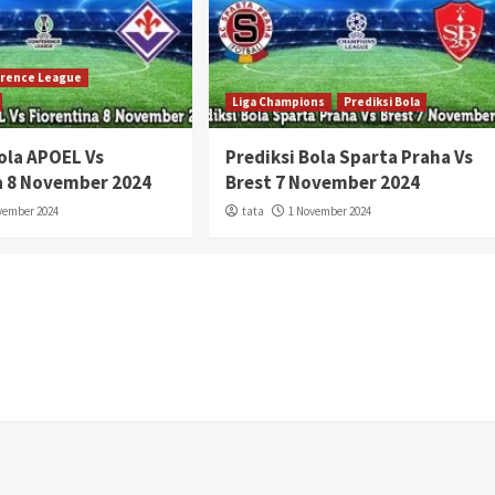
erence League
Liga Champions
Prediksi Bola
Bola APOEL Vs
Prediksi Bola Sparta Praha Vs
a 8 November 2024
Brest 7 November 2024
vember 2024
tata
1 November 2024