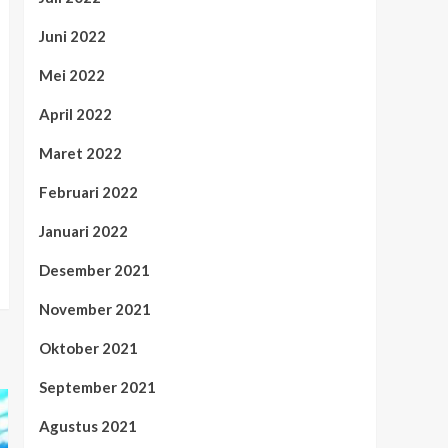
Juni 2022
Mei 2022
April 2022
Maret 2022
Februari 2022
Januari 2022
Desember 2021
November 2021
Oktober 2021
September 2021
Agustus 2021