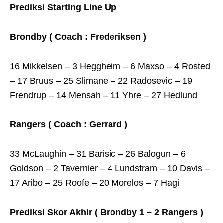
Prediksi Starting Line Up
Brondby ( Coach : Frederiksen )
16 Mikkelsen – 3 Heggheim – 6 Maxso – 4 Rosted
– 17 Bruus – 25 Slimane – 22 Radosevic – 19
Frendrup – 14 Mensah – 11 Yhre – 27 Hedlund
Rangers ( Coach : Gerrard )
33 McLaughin – 31 Barisic – 26 Balogun – 6
Goldson – 2 Tavernier – 4 Lundstram – 10 Davis –
17 Aribo – 25 Roofe – 20 Morelos – 7 Hagi
Prediksi Skor Akhir ( Brondby 1 – 2 Rangers )