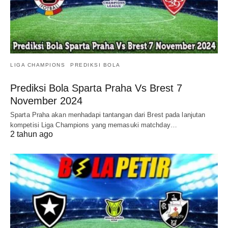
LIGA CHAMPIONS
PREDIKSI BOLA
Prediksi Bola Sparta Praha Vs Brest 7
November 2024
Sparta Praha akan menhadapi tantangan dari Brest pada lanjutan
kompetisi Liga Champions yang memasuki matchday…
2 tahun ago