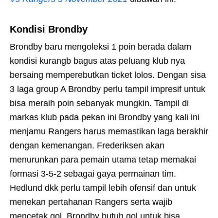
Kondisi Brondby
Brondby baru mengoleksi 1 poin berada dalam
kondisi kurangb bagus atas peluang klub nya
bersaing memperebutkan ticket lolos. Dengan sisa
3 laga group A Brondby perlu tampil impresif untuk
bisa meraih poin sebanyak mungkin. Tampil di
markas klub pada pekan ini Brondby yang kali ini
menjamu Rangers harus memastikan laga berakhir
dengan kemenangan. Frederiksen akan
menurunkan para pemain utama tetap memakai
formasi 3-5-2 sebagai gaya permainan tim.
Hedlund dkk perlu tampil lebih ofensif dan untuk
menekan pertahanan Rangers serta wajib
mencetak gol. Brondby butuh gol untuk bisa