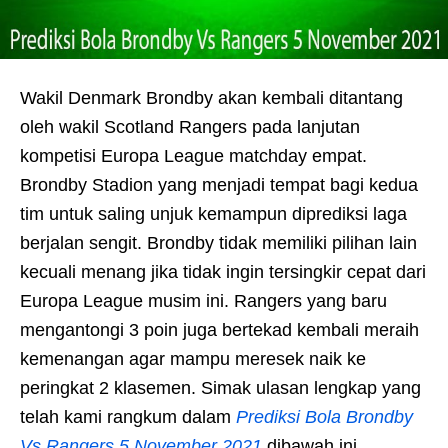
Wakil Denmark Brondby akan kembali ditantang
oleh wakil Scotland Rangers pada lanjutan
kompetisi Europa League matchday empat.
Brondby Stadion yang menjadi tempat bagi kedua
tim untuk saling unjuk kemampun diprediksi laga
berjalan sengit. Brondby tidak memiliki pilihan lain
kecuali menang jika tidak ingin tersingkir cepat dari
Europa League musim ini. Rangers yang baru
mengantongi 3 poin juga bertekad kembali meraih
kemenangan agar mampu meresek naik ke
peringkat 2 klasemen. Simak ulasan lengkap yang
telah kami rangkum dalam
Prediksi Bola Brondby
Vs Rangers 5 November 2021
dibawah ini.