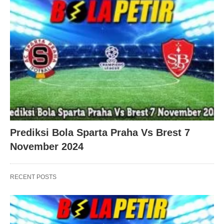
Prediksi Bola Sparta Praha Vs Brest 7
November 2024
RECENT POSTS