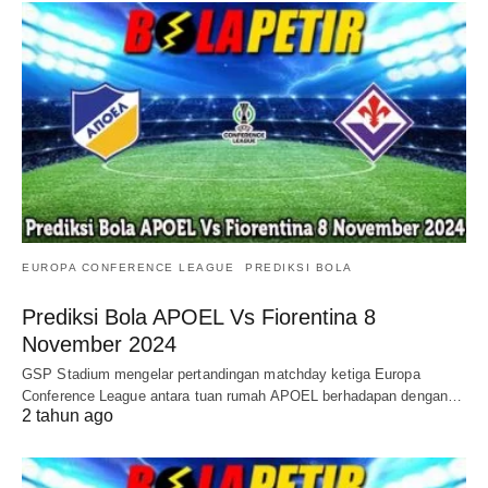
EUROPA CONFERENCE LEAGUE
PREDIKSI BOLA
Prediksi Bola APOEL Vs Fiorentina 8
November 2024
GSP Stadium mengelar pertandingan matchday ketiga Europa
Conference League antara tuan rumah APOEL berhadapan dengan…
2 tahun ago