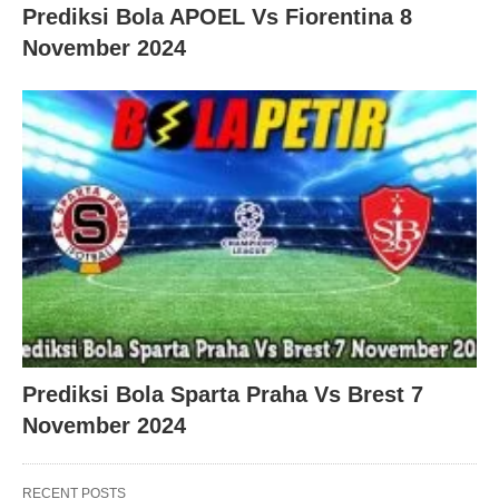
Prediksi Bola APOEL Vs Fiorentina 8
November 2024
Prediksi Bola Sparta Praha Vs Brest 7
November 2024
RECENT POSTS