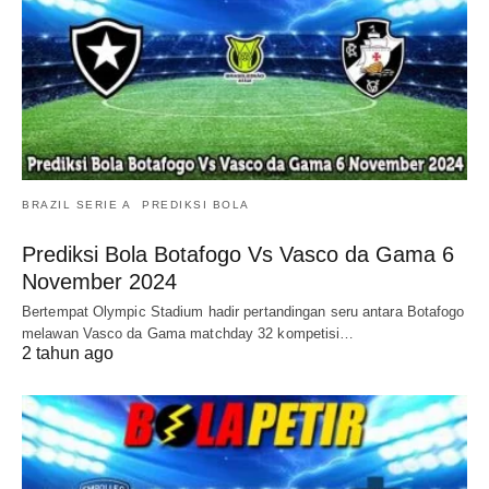
BRAZIL SERIE A
PREDIKSI BOLA
Prediksi Bola Botafogo Vs Vasco da Gama 6
November 2024
Bertempat Olympic Stadium hadir pertandingan seru antara Botafogo
melawan Vasco da Gama matchday 32 kompetisi…
2 tahun ago