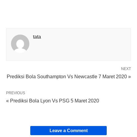
tata
NEXT
Prediksi Bola Southampton Vs Newcastle 7 Maret 2020 »
PREVIOUS
« Prediksi Bola Lyon Vs PSG 5 Maret 2020
Leave a Comment