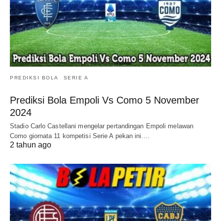
PREDIKSI BOLA
SERIE A
Prediksi Bola Empoli Vs Como 5 November
2024
Stadio Carlo Castellani mengelar pertandingan Empoli melawan
Como giornata 11 kompetisi Serie A pekan ini.…
2 tahun ago