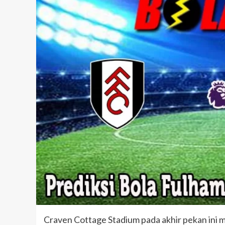
Craven Cottage Stadium pada akhir pekan ini