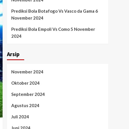
Prediksi Bola Botafogo Vs Vasco da Gama 6
November 2024
Prediksi Bola Empoli Vs Como 5 November
2024
Arsip
November 2024
Oktober 2024
September 2024
Agustus 2024
Juli 2024
Juni 2024