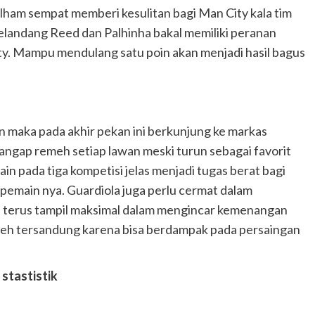
lham sempat memberi kesulitan bagi Man City kala tim
landang Reed dan Palhinha bakal memiliki peranan
y. Mampu mendulang satu poin akan menjadi hasil bagus
 maka pada akhir pekan ini berkunjung ke markas
angap remeh setiap lawan meski turun sebagai favorit
n pada tiga kompetisi jelas menjadi tugas berat bagi
a pemain nya. Guardiola juga perlu cermat dalam
 terus tampil maksimal dalam mengincar kemenangan
boleh tersandung karena bisa berdampak pada persaingan
stastistik