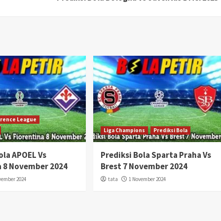
erence League
Liga Champions
Prediksi Bola
Bola APOEL Vs
Prediksi Bola Sparta Praha Vs
a 8 November 2024
Brest 7 November 2024
vember 2024
tata
1 November 2024