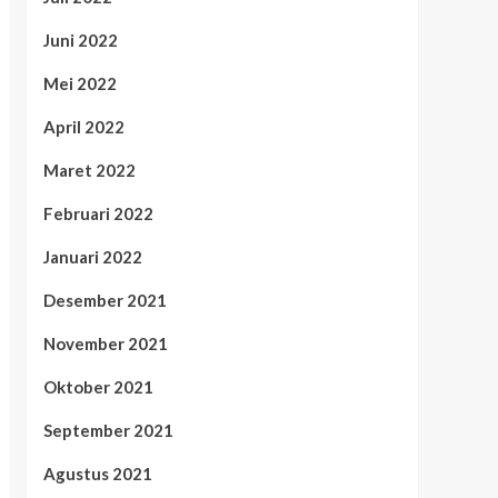
Juni 2022
Mei 2022
April 2022
Maret 2022
Februari 2022
Januari 2022
Desember 2021
November 2021
Oktober 2021
September 2021
Agustus 2021