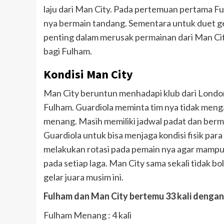
laju dari Man City. Pada pertemuan pertama Fu
nya bermain tandang. Sementara untuk duet ge
penting dalam merusak permainan dari Man Cit
bagi Fulham.
Kondisi Man City
Man City beruntun menhadapi klub dari London
Fulham. Guardiola meminta tim nya tidak meng
menang. Masih memiliki jadwal padat dan bermai
Guardiola untuk bisa menjaga kondisi fisik par
melakukan rotasi pada pemain nya agar mampu
pada setiap laga. Man City sama sekali tidak 
gelar juara musim ini.
Fulham dan Man City bertemu 33 kali dengan 
Fulham Menang : 4 kali