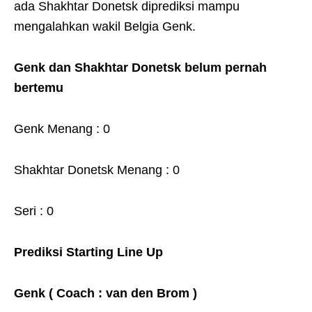
ada Shakhtar Donetsk diprediksi mampu
mengalahkan wakil Belgia Genk.
Genk dan Shakhtar Donetsk belum pernah
bertemu
Genk Menang : 0
Shakhtar Donetsk Menang : 0
Seri : 0
Prediksi Starting Line Up
Genk ( Coach : van den Brom )