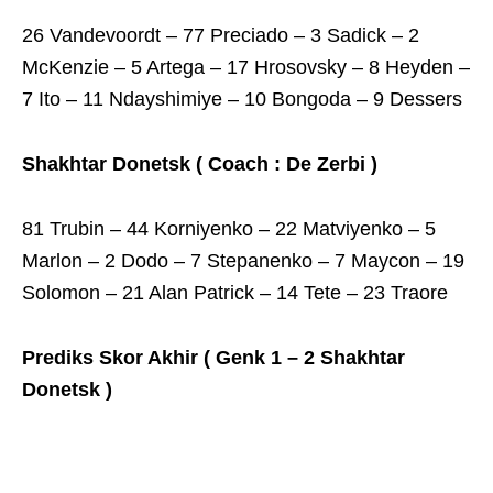
26 Vandevoordt – 77 Preciado – 3 Sadick – 2
McKenzie – 5 Artega – 17 Hrosovsky – 8 Heyden –
7 Ito – 11 Ndayshimiye – 10 Bongoda – 9 Dessers
Shakhtar Donetsk ( Coach : De Zerbi )
81 Trubin – 44 Korniyenko – 22 Matviyenko – 5
Marlon – 2 Dodo – 7 Stepanenko – 7 Maycon – 19
Solomon – 21 Alan Patrick – 14 Tete – 23 Traore
Prediks Skor Akhir ( Genk 1 – 2 Shakhtar
Donetsk )