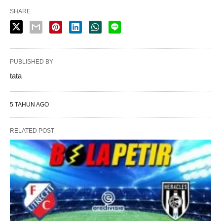
SHARE
PUBLISHED BY
tata
5 TAHUN AGO
RELATED POST