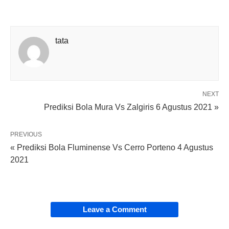
tata
NEXT
Prediksi Bola Mura Vs Zalgiris 6 Agustus 2021 »
PREVIOUS
« Prediksi Bola Fluminense Vs Cerro Porteno 4 Agustus
2021
Leave a Comment