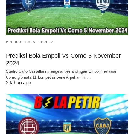
PREDIKSI BOLA
SERIE A
Prediksi Bola Empoli Vs Como 5 November
2024
Stadio Carlo Castellani mengelar pertandingan Empoli melawan
Como giornata 11 kompetisi Serie A pekan ini.…
2 tahun ago