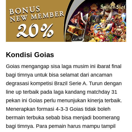
Kondisi Goias
Goias mengangap sisa laga musim ini ibarat final
bagi timnya untuk bisa selamat dari ancaman
degrasasi kompetisi Brazil Serie A. Turun dengan
line up terbaik pada laga kandang matchday 31
pekan ini Goias perlu menunjukan kinerja terbaik.
Menerapkan formasi 4-3-3 Goias tidak boleh
bermain terbuka sebab bisa menjadi boomerang
bagi timnya. Para pemain harus mampu tampil