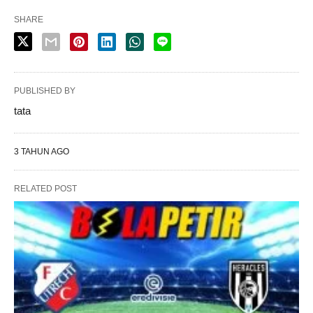
SHARE
PUBLISHED BY
tata
3 TAHUN AGO
RELATED POST