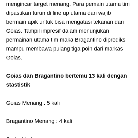
mengincar target menang. Para pemain utama tim
dipastikan turun di line up utama dan wajib
bermain apik untuk bisa mengatasi tekanan dari
Goias. Tampil impresif dalam menunjukan
permainan utama tim maka Bragantino diprediksi
mampu membawa pulang tiga poin dari markas
Goias.
Goias dan Bragantino bertemu 13 kali dengan
stastistik
Goias Menang : 5 kali
Bragantino Menang : 4 kali