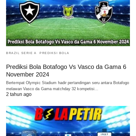
BRAZIL SERIE A
PREDIKSI BOLA
Prediksi Bola Botafogo Vs Vasco da Gama 6
November 2024
Bertempat Olympic Stadium hadir pertandingan seru antara Botafogo
melawan Vasco da Gama matchday 32 kompetisi…
2 tahun ago