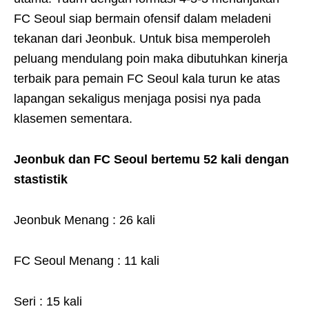
FC Seoul siap bermain ofensif dalam meladeni
tekanan dari Jeonbuk. Untuk bisa memperoleh
peluang mendulang poin maka dibutuhkan kinerja
terbaik para pemain FC Seoul kala turun ke atas
lapangan sekaligus menjaga posisi nya pada
klasemen sementara.
Jeonbuk dan FC Seoul bertemu 52 kali dengan
stastistik
Jeonbuk Menang : 26 kali
FC Seoul Menang : 11 kali
Seri : 15 kali