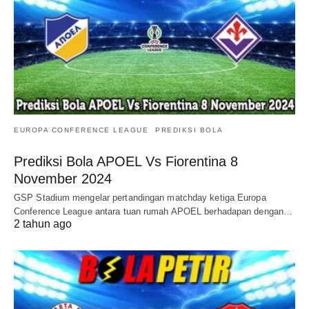
EUROPA CONFERENCE LEAGUE
PREDIKSI BOLA
Prediksi Bola APOEL Vs Fiorentina 8
November 2024
GSP Stadium mengelar pertandingan matchday ketiga Europa
Conference League antara tuan rumah APOEL berhadapan dengan…
2 tahun ago