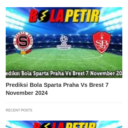
Prediksi Bola Sparta Praha Vs Brest 7
November 2024
RECENT POSTS