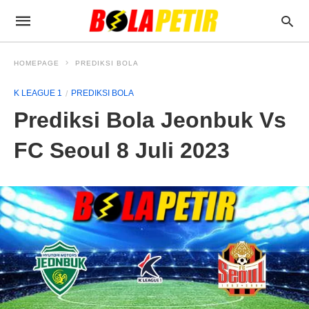
HOMEPAGE
PREDIKSI BOLA
K LEAGUE 1
PREDIKSI BOLA
Prediksi Bola Jeonbuk Vs
FC Seoul 8 Juli 2023