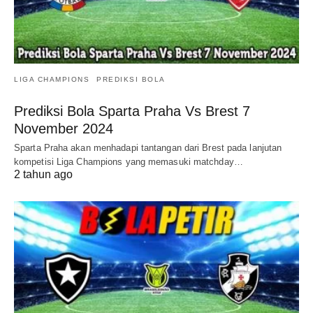
LIGA CHAMPIONS
PREDIKSI BOLA
Prediksi Bola Sparta Praha Vs Brest 7
November 2024
Sparta Praha akan menhadapi tantangan dari Brest pada lanjutan
kompetisi Liga Champions yang memasuki matchday…
2 tahun ago