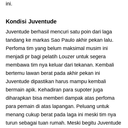
ini.
Kondisi Juventude
Juventude berhasil mencuri satu poin dari laga
tandang ke markas Sao Paulo akhir pekan lalu.
Perfoma tim yang belum maksimal musim ini
menjadi pr bagi pelatih Louzer untuk segera
membawa tim nya keluar dari tekanan. Kembali
bertemu lawan berat pada akhir pekan ini
Juventude dipastikan harus mampu kembali
bermain apik. Kehadiran para supoter juga
diharapkan bisa memberi dampak atas perfoma
para pemain di atas lapangan. Peluang untuk
menang cukup berat pada laga ini meski tim nya
turun sebagai tuan rumah. Meski begitu Juventude