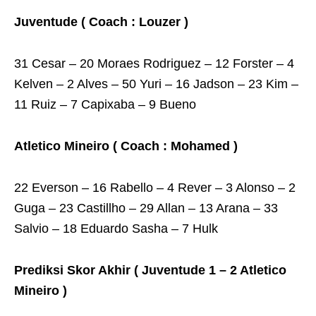
Juventude ( Coach : Louzer )
31 Cesar – 20 Moraes Rodriguez – 12 Forster – 4
Kelven – 2 Alves – 50 Yuri – 16 Jadson – 23 Kim –
11 Ruiz – 7 Capixaba – 9 Bueno
Atletico Mineiro ( Coach : Mohamed )
22 Everson – 16 Rabello – 4 Rever – 3 Alonso – 2
Guga – 23 Castillho – 29 Allan – 13 Arana – 33
Salvio – 18 Eduardo Sasha – 7 Hulk
Prediksi Skor Akhir ( Juventude 1 – 2 Atletico
Mineiro )