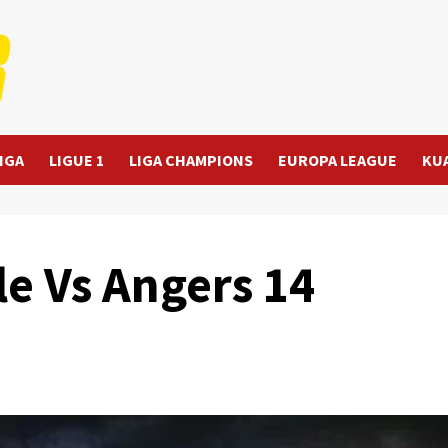
IGA
LIGUE 1
LIGA CHAMPIONS
EUROPA LEAGUE
KUA
le Vs Angers 14