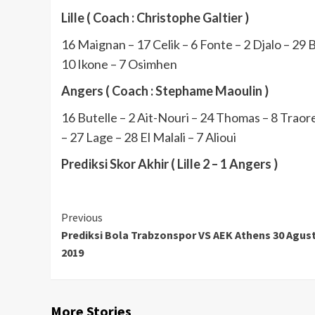
Lille ( Coach : Christophe Galtier )
16 Maignan – 17 Celik – 6 Fonte – 2 Djalo – 29 
10 Ikone – 7 Osimhen
Angers ( Coach : Stephame Maoulin )
16 Butelle – 2 Ait-Nouri – 24 Thomas – 8 Trao
– 27 Lage – 28 El Malali – 7 Alioui
Prediksi Skor Akhir ( Lille 2 – 1 Angers )
Continue
Previous
Prediksi Bola Trabzonspor VS AEK Athens 30 Agus
Reading
2019
More Stories