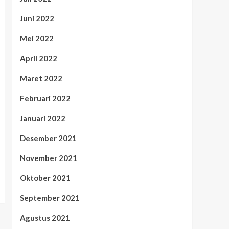
Juni 2022
Mei 2022
April 2022
Maret 2022
Februari 2022
Januari 2022
Desember 2021
November 2021
Oktober 2021
September 2021
Agustus 2021