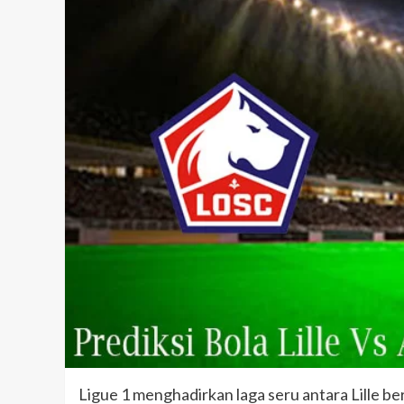
Ligue 1 menghadirkan laga seru antara Lille be