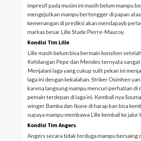
impresif pada musim ini masih belum mampu ber
mengejutkan mampu bertengger di papan atas de
kemenangan di prediksi akan mendapayb perlawan
markas besar Lille Stade Pierre-Mauroy.
Kondisi Tim Lille
Lille masih belum bisa bermain konsiten setela
Kehilangan Pepe dan Mendes ternyata sangat 
Menjalani laga yang cukup sulit pekan ini menj
laga ini dengan kekalahan. Striker Osimhen ya
karena langsung mampu mencuri perhatian di m
pemain terdepan di laga ini. Kembali nya Soum
winger Bamba dan Ikone di harap kan bisa kemb
supaya mampu membawa Lille kembali ke jalur
Kondisi Tim Angers
Angers secara tidak terduga mampu bersaing d