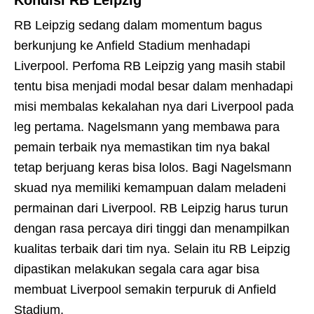
Kondisi RB Leipzig
RB Leipzig sedang dalam momentum bagus
berkunjung ke Anfield Stadium menhadapi
Liverpool. Perfoma RB Leipzig yang masih stabil
tentu bisa menjadi modal besar dalam menhadapi
misi membalas kekalahan nya dari Liverpool pada
leg pertama. Nagelsmann yang membawa para
pemain terbaik nya memastikan tim nya bakal
tetap berjuang keras bisa lolos. Bagi Nagelsmann
skuad nya memiliki kemampuan dalam meladeni
permainan dari Liverpool. RB Leipzig harus turun
dengan rasa percaya diri tinggi dan menampilkan
kualitas terbaik dari tim nya. Selain itu RB Leipzig
dipastikan melakukan segala cara agar bisa
membuat Liverpool semakin terpuruk di Anfield
Stadium.