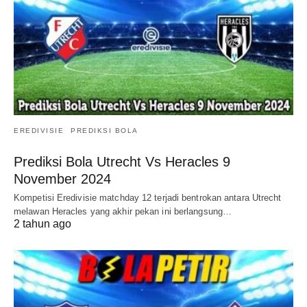
EREDIVISIE
PREDIKSI BOLA
Prediksi Bola Utrecht Vs Heracles 9
November 2024
Kompetisi Eredivisie matchday 12 terjadi bentrokan antara Utrecht
melawan Heracles yang akhir pekan ini berlangsung…
2 tahun ago