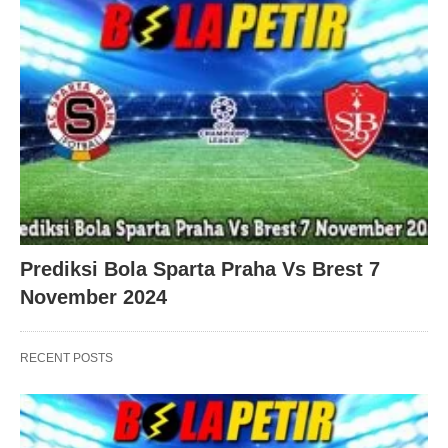
Prediksi Bola Sparta Praha Vs Brest 7
November 2024
RECENT POSTS