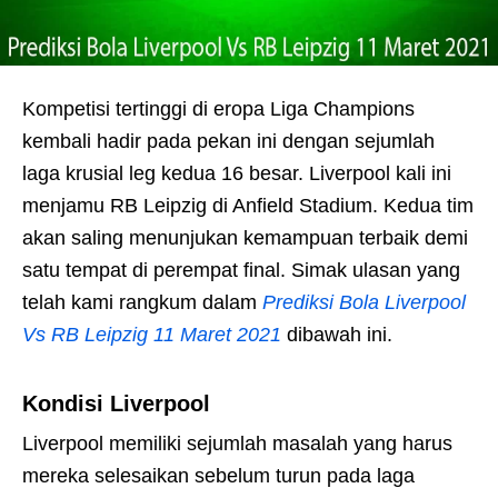
Kompetisi tertinggi di eropa Liga Champions
kembali hadir pada pekan ini dengan sejumlah
laga krusial leg kedua 16 besar. Liverpool kali ini
menjamu RB Leipzig di Anfield Stadium. Kedua tim
akan saling menunjukan kemampuan terbaik demi
satu tempat di perempat final. Simak ulasan yang
telah kami rangkum dalam
Prediksi Bola Liverpool
Vs RB Leipzig 11 Maret 2021
dibawah ini.
Kondisi Liverpool
Liverpool memiliki sejumlah masalah yang harus
mereka selesaikan sebelum turun pada laga