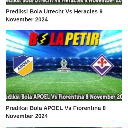
Prediksi Bola Utrecht Vs Heracles 9
November 2024
Prediksi Bola APOEL Vs Fiorentina 8
November 2024