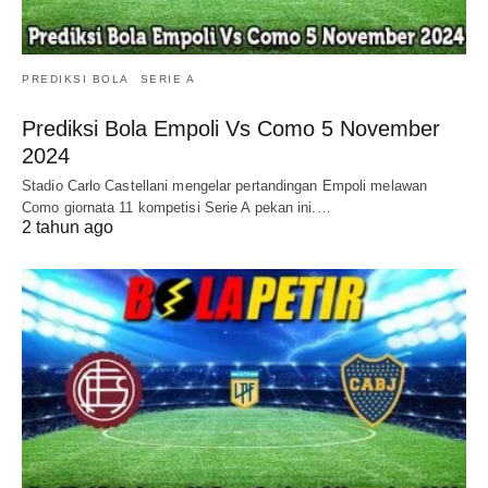
PREDIKSI BOLA
SERIE A
Prediksi Bola Empoli Vs Como 5 November
2024
Stadio Carlo Castellani mengelar pertandingan Empoli melawan
Como giornata 11 kompetisi Serie A pekan ini.…
2 tahun ago