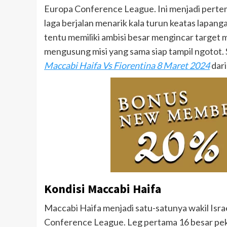
Europa Conference League. Ini menjadi perte
laga berjalan menarik kala turun keatas lapang
tentu memiliki ambisi besar mengincar target 
mengusung misi yang sama siap tampil ngotot. 
Maccabi Haifa Vs Fiorentina 8 Maret 2024
dari
Kondisi Maccabi Haifa
Maccabi Haifa menjadi satu-satunya wakil Isr
Conference League. Leg pertama 16 besar peka