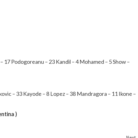
n – 17 Podogoreanu – 23 Kandil – 4 Mohamed – 5 Show –
enkovic – 33 Kayode – 8 Lopez – 38 Mandragora – 11 Ikone –
entina )
Next