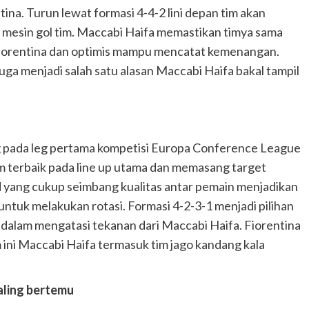
ina. Turun lewat formasi 4-4-2 lini depan tim akan
 mesin gol tim. Maccabi Haifa memastikan timya sama
 Fiorentina dan optimis mampu mencatat kemenangan.
ga menjadi salah satu alasan Maccabi Haifa bakal tampil
ng pada leg pertama kompetisi Europa Conference League
im terbaik pada line up utama dan memasang target
d yang cukup seimbang kualitas antar pemain menjadikan
 untuk melakukan rotasi. Formasi 4-2-3-1 menjadi pilihan
f dalam mengatasi tekanan dari Maccabi Haifa. Fiorentina
 ini Maccabi Haifa termasuk tim jago kandang kala
aling bertemu