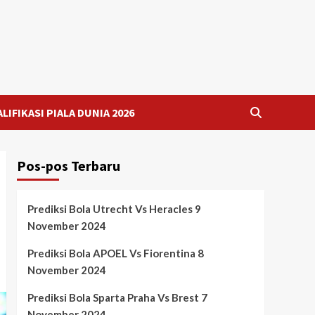
LIFIKASI PIALA DUNIA 2026
Pos-pos Terbaru
Prediksi Bola Utrecht Vs Heracles 9
November 2024
Prediksi Bola APOEL Vs Fiorentina 8
November 2024
Prediksi Bola Sparta Praha Vs Brest 7
November 2024