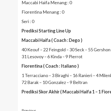
Maccabi Haifa Menang : 0
Fiorentina Menang : 0
Seri : 0
Prediksi Starting Line Up
Maccabi Haifa ( Coach : Dego )
40 Keouf – 22 Feingold – 30 Seck – 55 Gersho
31 Lesovoy – 6 Kinda – 9 Pierrot
Fiorentina ( Coach : Italiano )
1 Terracciano – 3 Biraghi – 16 Ranieri – 4 Mil
72 Barak – 10 Gonzalez – 9 Beltran
Prediksi Skor Akhir ( Maccabi Haifa 1 – 1 Fior
Previous