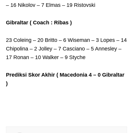
– 16 Nikolov – 7 Elmas – 19 Ristovski
Gibraltar ( Coach : Ribas )
23 Coleing – 20 Britto – 6 Wiseman – 3 Lopes – 14
Chipolina – 2 Jolley – 7 Casciano – 5 Annesley –
17 Ronan – 10 Walker – 9 Styche
Prediksi Skor Akhir ( Macedonia 4 – 0 Gibraltar
)