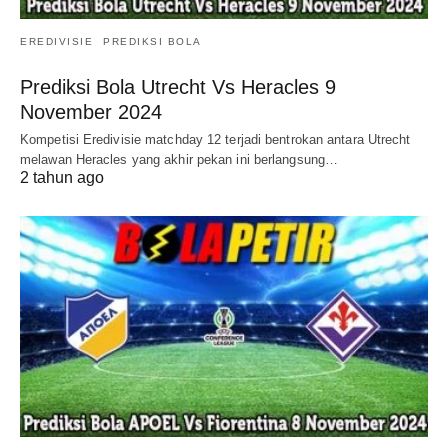
EREDIVISIE
PREDIKSI BOLA
Prediksi Bola Utrecht Vs Heracles 9
November 2024
Kompetisi Eredivisie matchday 12 terjadi bentrokan antara Utrecht
melawan Heracles yang akhir pekan ini berlangsung…
2 tahun ago