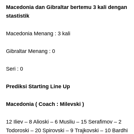
Macedonia dan Gibraltar bertemu 3 kali dengan
stastistik
Macedonia Menang : 3 kali
Gibraltar Menang : 0
Seri : 0
Prediksi Starting Line Up
Macedonia ( Coach : Milevski )
12 Iliev – 8 Alioski – 6 Musliu – 15 Serafimov – 2
Todoroski – 20 Spirovski – 9 Trajkovski – 10 Bardhi