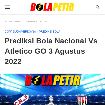
HOMEPAGE
PREDIKSI BOLA
COPA SUDAMERICANA
PREDIKSI BOLA
Prediksi Bola Nacional Vs
Atletico GO 3 Agustus
2022