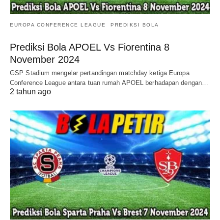
EUROPA CONFERENCE LEAGUE
PREDIKSI BOLA
Prediksi Bola APOEL Vs Fiorentina 8
November 2024
GSP Stadium mengelar pertandingan matchday ketiga Europa
Conference League antara tuan rumah APOEL berhadapan dengan…
2 tahun ago