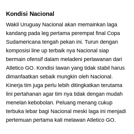
Kondisi Nacional
Wakil Uruguay Nacional akan memainkan laga
kandang pada leg pertama perempat final Copa
Sudamericana tengah pekan ini. Turun dengan
komposisi line up terbaik nya Nacional siap
bermain ofensif dalam meladeni perlawanan dari
Atletico GO. Kondisi lawan yang tidak stabil harus
dimanfaatkan sebaik mungkin oleh Nacional.
Kinerja tim juga perlu lebih ditingkatkan terutama
lini pertahanan agar tim nya tidak dengan mudah
menelan kebobolan. Peluang menang cukup
terbuka lebar bagi Nacional meski laga ini menjadi
pertemuan pertama kali melawan Atletico GO.