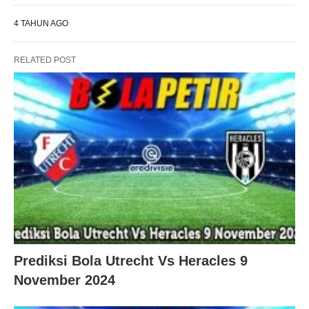
4 TAHUN AGO
RELATED POST
Prediksi Bola Utrecht Vs Heracles 9
November 2024