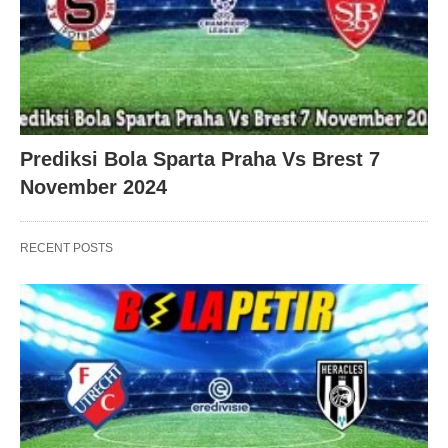
Prediksi Bola Sparta Praha Vs Brest 7
November 2024
RECENT POSTS