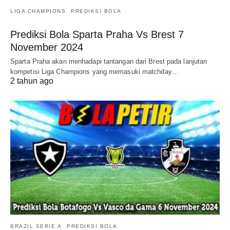
LIGA CHAMPIONS
PREDIKSI BOLA
Prediksi Bola Sparta Praha Vs Brest 7
November 2024
Sparta Praha akan menhadapi tantangan dari Brest pada lanjutan
kompetisi Liga Champions yang memasuki matchday…
2 tahun ago
BRAZIL SERIE A
PREDIKSI BOLA