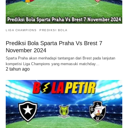
LIGA CHAMPIONS
PREDIKSI BOLA
Prediksi Bola Sparta Praha Vs Brest 7
November 2024
Sparta Praha akan menhadapi tantangan dari Brest pada lanjutan
kompetisi Liga Champions yang memasuki matchday…
2 tahun ago