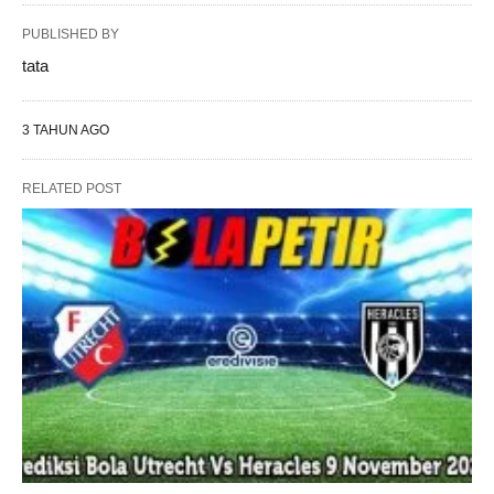
PUBLISHED BY
tata
3 TAHUN AGO
RELATED POST