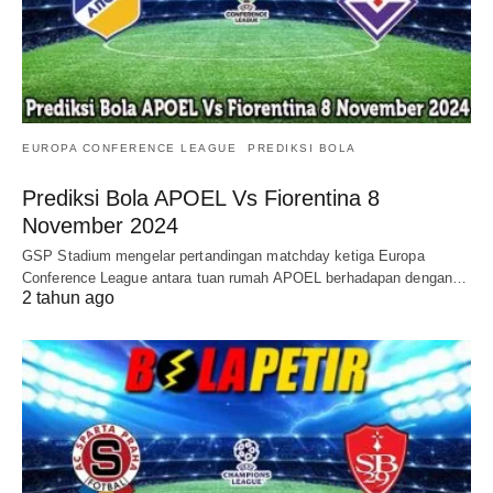
EUROPA CONFERENCE LEAGUE
PREDIKSI BOLA
Prediksi Bola APOEL Vs Fiorentina 8
November 2024
GSP Stadium mengelar pertandingan matchday ketiga Europa
Conference League antara tuan rumah APOEL berhadapan dengan…
2 tahun ago