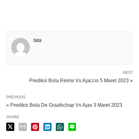
tata
NEXT
Prediksi Bola Reims Vs Ajaccio 5 Maret 2023 »
PREVIOUS
« Prediksi Bola De Graafschap Vs Ajax 3 Maret 2023
SHARE