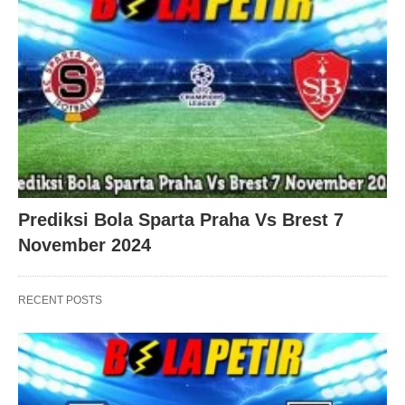
Prediksi Bola Sparta Praha Vs Brest 7
November 2024
RECENT POSTS