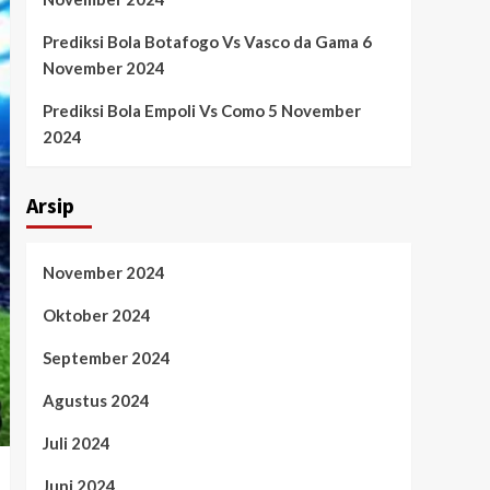
Prediksi Bola Botafogo Vs Vasco da Gama 6
November 2024
Prediksi Bola Empoli Vs Como 5 November
2024
Arsip
November 2024
Oktober 2024
September 2024
Agustus 2024
Juli 2024
Juni 2024