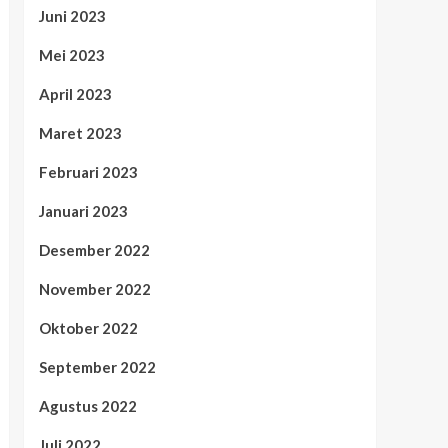
Juni 2023
Mei 2023
April 2023
Maret 2023
Februari 2023
Januari 2023
Desember 2022
November 2022
Oktober 2022
September 2022
Agustus 2022
Juli 2022