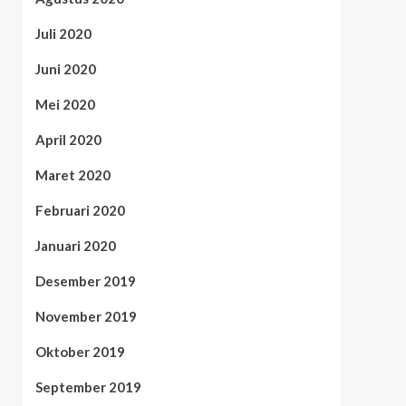
Juli 2020
Juni 2020
Mei 2020
April 2020
Maret 2020
Februari 2020
Januari 2020
Desember 2019
November 2019
Oktober 2019
September 2019