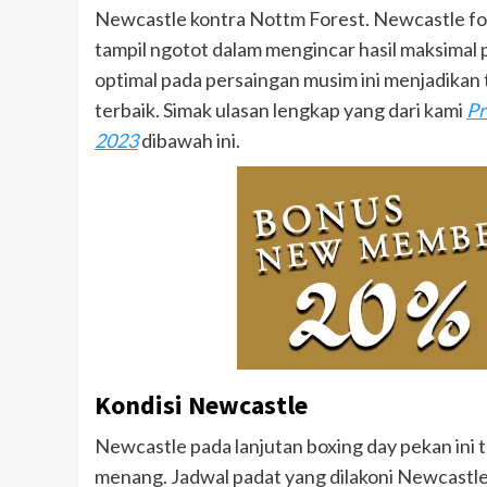
Newcastle kontra Nottm Forest. Newcastle fo
tampil ngotot dalam mengincar hasil maksimal 
optimal pada persaingan musim ini menjadikan
terbaik. Simak ulasan lengkap yang dari kami
Pr
2023
dibawah ini.
Kondisi Newcastle
Newcastle pada lanjutan boxing day pekan ini 
menang. Jadwal padat yang dilakoni Newcastl