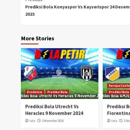
Continue
Prediksi Bola Konyaspor Vs Kayserispor 24 Desem
Reading
2023
More Stories
Europa Conf
Eredivisie
Prediksi Bola
Prediksi Bola
Prediksi Bola Utrecht Vs
Prediksi 
Heracles 9 November 2024
Fiorentin
tata
3 November 2024
tata
2 No