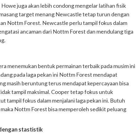
Howe juga akan lebih condong mengelar latihan fisik
 Memasang target menang Newcastle tetap turun dengan
nan Nottm Forest. Newcastle perlu tampil fokus dalam
ngatasi ancaman dari Nottm Forest dan mendulang tiga
ng.
era menemukan bentuk permainan terbaik pada musim ini
andang pada laga pekan ini Nottm Forest mendapat
ang masih beruntung terus mendapat kepercayaan bisa
idak tampil maksimal. Cooper tetap fokus untuk
t tampil fokus dalam menjalani laga pekan ini. Butuh
an maka Nottm Forest bisa memperoleh sedikit peluang
dengan stastistik