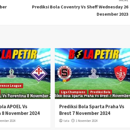
ber
Prediksi Bola Coventry Vs Sheff Wednesday 26
Desember 2023
erence League
Liga Champions
Prediksi Bola
Bola APOEL Vs
Prediksi Bola Sparta Praha Vs
a 8 November 2024
Brest 7 November 2024
vember 2024
tata
1 November 2024