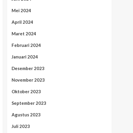
Mei 2024
April 2024
Maret 2024
Februari 2024
Januari 2024
Desember 2023
November 2023
Oktober 2023
September 2023
Agustus 2023
Juli 2023