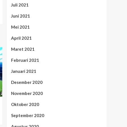
Juli 2021
Juni 2021
Mei 2021
April 2021
Maret 2021
Februari 2021
Januari 2021
Desember 2020
November 2020
Oktober 2020
September 2020
Agustus 2020