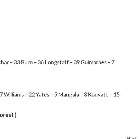
char – 33 Burn – 36 Longstaff – 39 Guimaraes – 7
 7 Williams – 22 Yates – 5 Mangala – 8 Kouyate – 15
orest )
Next