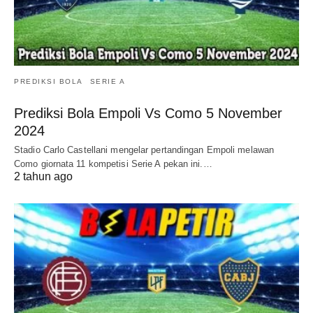
PREDIKSI BOLA
SERIE A
Prediksi Bola Empoli Vs Como 5 November
2024
Stadio Carlo Castellani mengelar pertandingan Empoli melawan
Como giornata 11 kompetisi Serie A pekan ini.…
2 tahun ago