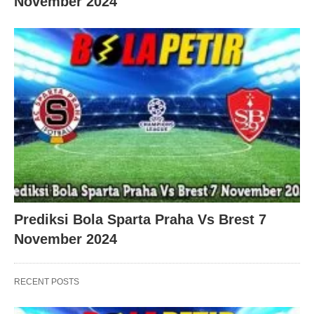
November 2024
Prediksi Bola Sparta Praha Vs Brest 7
November 2024
RECENT POSTS