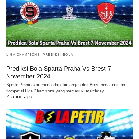
LIGA CHAMPIONS
PREDIKSI BOLA
Prediksi Bola Sparta Praha Vs Brest 7
November 2024
Sparta Praha akan menhadapi tantangan dari Brest pada lanjutan
kompetisi Liga Champions yang memasuki matchday…
2 tahun ago