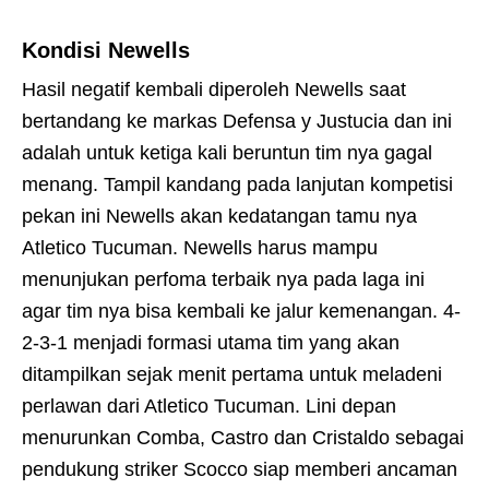
Kondisi Newells
Hasil negatif kembali diperoleh Newells saat
bertandang ke markas Defensa y Justucia dan ini
adalah untuk ketiga kali beruntun tim nya gagal
menang. Tampil kandang pada lanjutan kompetisi
pekan ini Newells akan kedatangan tamu nya
Atletico Tucuman. Newells harus mampu
menunjukan perfoma terbaik nya pada laga ini
agar tim nya bisa kembali ke jalur kemenangan. 4-
2-3-1 menjadi formasi utama tim yang akan
ditampilkan sejak menit pertama untuk meladeni
perlawan dari Atletico Tucuman. Lini depan
menurunkan Comba, Castro dan Cristaldo sebagai
pendukung striker Scocco siap memberi ancaman