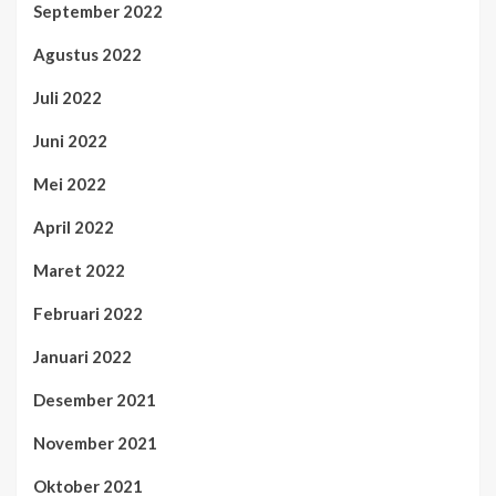
September 2022
Agustus 2022
Juli 2022
Juni 2022
Mei 2022
April 2022
Maret 2022
Februari 2022
Januari 2022
Desember 2021
November 2021
Oktober 2021