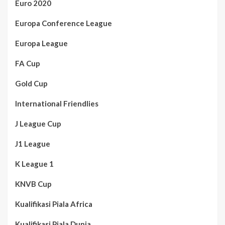
Euro 2020
Europa Conference League
Europa League
FA Cup
Gold Cup
International Friendlies
J League Cup
J1 League
K League 1
KNVB Cup
Kualifikasi Piala Africa
Kualifikasi Piala Dunia