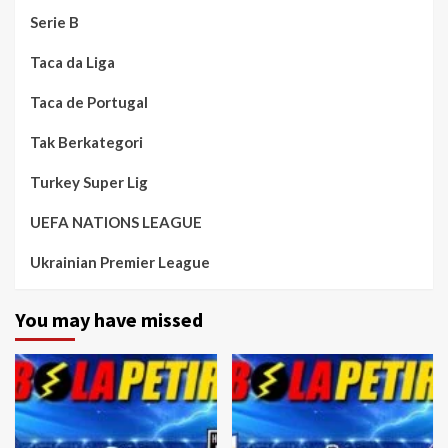
Serie B
Taca da Liga
Taca de Portugal
Tak Berkategori
Turkey Super Lig
UEFA NATIONS LEAGUE
Ukrainian Premier League
You may have missed