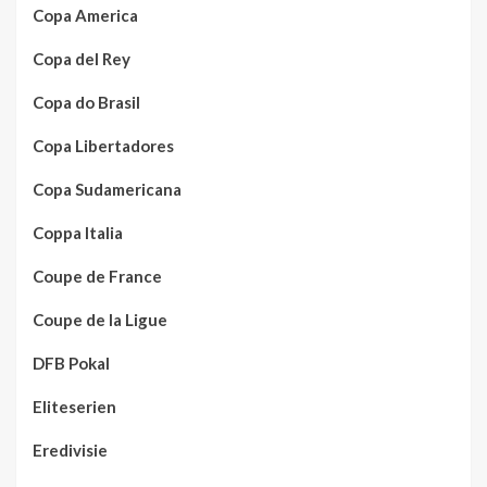
Copa America
Copa del Rey
Copa do Brasil
Copa Libertadores
Copa Sudamericana
Coppa Italia
Coupe de France
Coupe de la Ligue
DFB Pokal
Eliteserien
Eredivisie