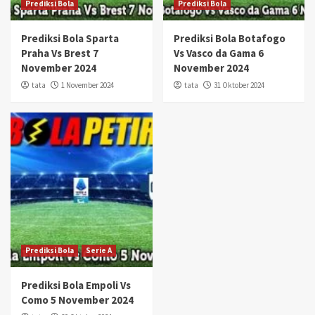
Prediksi Bola
Prediksi Bola
Prediksi Bola Sparta
Prediksi Bola Botafogo
Praha Vs Brest 7
Vs Vasco da Gama 6
November 2024
November 2024
tata
1 November 2024
tata
31 Oktober 2024
Prediksi Bola
Serie A
Prediksi Bola Empoli Vs
Como 5 November 2024