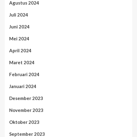
Agustus 2024
Juli 2024
Juni 2024
Mei 2024
April 2024
Maret 2024
Februari 2024
Januari 2024
Desember 2023
November 2023
Oktober 2023
September 2023