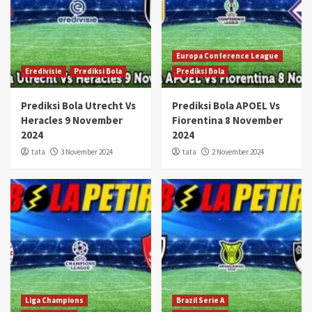
Europa Conference League
Eredivisie
Prediksi Bola
Prediksi Bola
Prediksi Bola Utrecht Vs
Prediksi Bola APOEL Vs
Heracles 9 November
Fiorentina 8 November
2024
2024
tata
3 November 2024
tata
2 November 2024
Liga Champions
Brazil Serie A