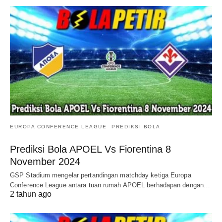
EUROPA CONFERENCE LEAGUE
PREDIKSI BOLA
Prediksi Bola APOEL Vs Fiorentina 8
November 2024
GSP Stadium mengelar pertandingan matchday ketiga Europa
Conference League antara tuan rumah APOEL berhadapan dengan…
2 tahun ago