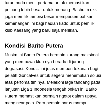
turun pada menit pertama untuk memastikan
peluang lebih besar untuk menang. Bachdim dkk
juga memiliki ambisi besar mempersembahkan
kemenangan ini bagi hadiah kado untuk pemilik
klub Kaesang yang baru saja menikah.
Kondisi Barito Putera
Musim ini Barito Putera bermain kurang maksimal
yang membawa klub nya berada di jurang
degrasasi. Kondisi ini jelas memberi tekanan bagi
pelatih Goncalves untuk segera menemukan solusi
atas perfoma tim nya. Melakoni laga tandang pada
lanjutan Liga 1 Indonesia tengah pekan ini Barito
Putera memastikan bermain ngotot dalam upaya
mengincar poin. Para pemain harus mampu