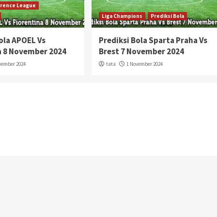
erence League
Liga Champions
Prediksi Bola
Bola APOEL Vs
Prediksi Bola Sparta Praha Vs
a 8 November 2024
Brest 7 November 2024
vember 2024
tata
1 November 2024