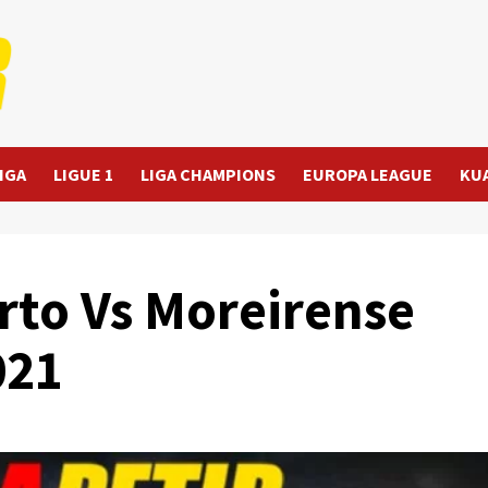
IGA
LIGUE 1
LIGA CHAMPIONS
EUROPA LEAGUE
KUA
rto Vs Moreirense
021