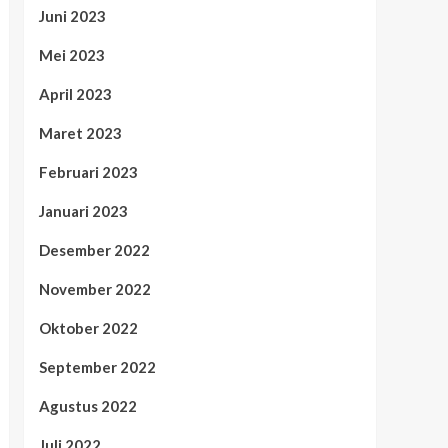
Juni 2023
Mei 2023
April 2023
Maret 2023
Februari 2023
Januari 2023
Desember 2022
November 2022
Oktober 2022
September 2022
Agustus 2022
Juli 2022