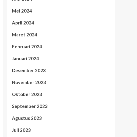
Mei 2024
April 2024
Maret 2024
Februari 2024
Januari 2024
Desember 2023
November 2023
Oktober 2023
September 2023
Agustus 2023
Juli 2023