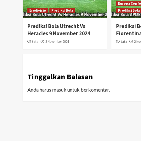
Europa Conf
Eredivisie
Prediksi Bola
Prediksi Bola
Prediksi Bola Utrecht Vs
Prediksi 
Heracles 9 November 2024
Fiorentin
tata
3 November 2024
tata
2 No
Tinggalkan Balasan
Anda harus
masuk
untuk berkomentar.