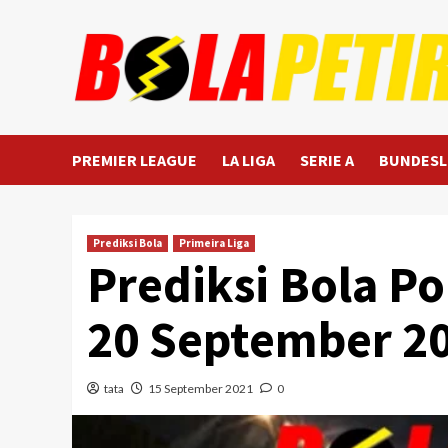
Skip
to
content
PREMIER LEAGUE
LA LIGA
SERIE A
BUNDESL
Prediksi Bola
Primeira Liga
Prediksi Bola Po
20 September 2
tata
15 September 2021
0