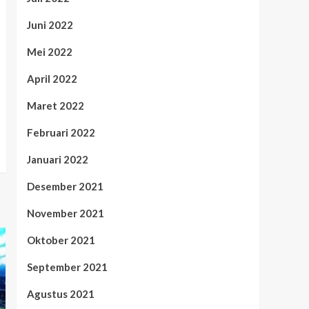
Juni 2022
Mei 2022
April 2022
Maret 2022
Februari 2022
Januari 2022
Desember 2021
November 2021
Oktober 2021
September 2021
Agustus 2021