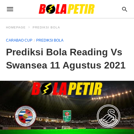
HOMEPAGE
PREDIKSI BOLA
CARABAO CUP
PREDIKSI BOLA
Prediksi Bola Reading Vs
Swansea 11 Agustus 2021