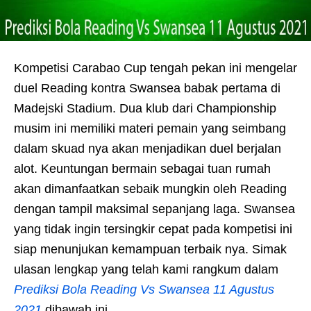
Kompetisi Carabao Cup tengah pekan ini mengelar
duel Reading kontra Swansea babak pertama di
Madejski Stadium. Dua klub dari Championship
musim ini memiliki materi pemain yang seimbang
dalam skuad nya akan menjadikan duel berjalan
alot. Keuntungan bermain sebagai tuan rumah
akan dimanfaatkan sebaik mungkin oleh Reading
dengan tampil maksimal sepanjang laga. Swansea
yang tidak ingin tersingkir cepat pada kompetisi ini
siap menunjukan kemampuan terbaik nya. Simak
ulasan lengkap yang telah kami rangkum dalam
Prediksi Bola Reading Vs Swansea 11 Agustus
2021
dibawah ini.