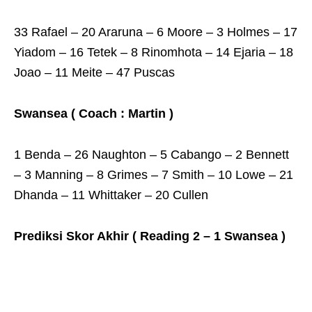
33 Rafael – 20 Araruna – 6 Moore – 3 Holmes – 17
Yiadom – 16 Tetek – 8 Rinomhota – 14 Ejaria – 18
Joao – 11 Meite – 47 Puscas
Swansea ( Coach : Martin )
1 Benda – 26 Naughton – 5 Cabango – 2 Bennett
– 3 Manning – 8 Grimes – 7 Smith – 10 Lowe – 21
Dhanda – 11 Whittaker – 20 Cullen
Prediksi Skor Akhir ( Reading 2 – 1 Swansea )