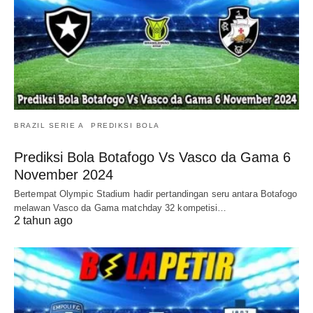
BRAZIL SERIE A
PREDIKSI BOLA
Prediksi Bola Botafogo Vs Vasco da Gama 6
November 2024
Bertempat Olympic Stadium hadir pertandingan seru antara Botafogo
melawan Vasco da Gama matchday 32 kompetisi…
2 tahun ago