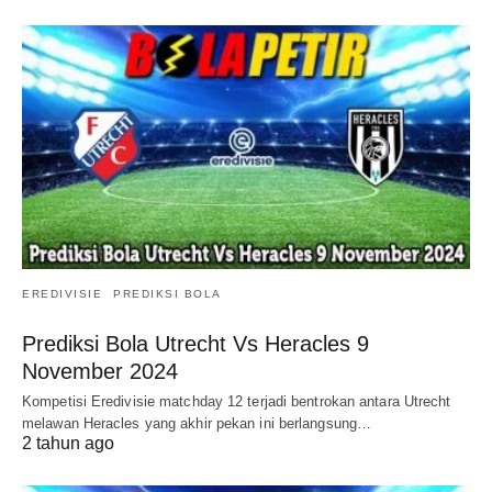
EREDIVISIE
PREDIKSI BOLA
Prediksi Bola Utrecht Vs Heracles 9
November 2024
Kompetisi Eredivisie matchday 12 terjadi bentrokan antara Utrecht
melawan Heracles yang akhir pekan ini berlangsung…
2 tahun ago