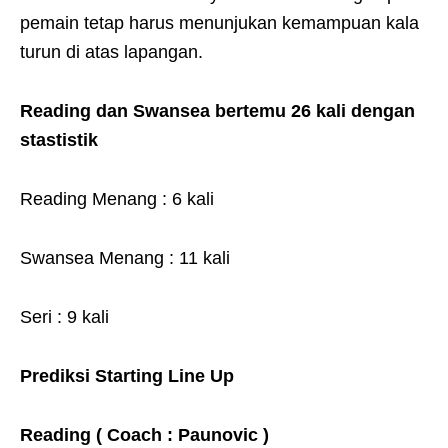
pemain tetap harus menunjukan kemampuan kala
turun di atas lapangan.
Reading dan Swansea bertemu 26 kali dengan
stastistik
Reading Menang : 6 kali
Swansea Menang : 11 kali
Seri : 9 kali
Prediksi Starting Line Up
Reading ( Coach : Paunovic )