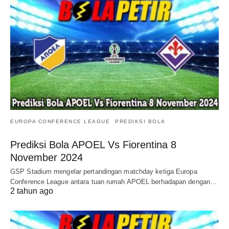
EUROPA CONFERENCE LEAGUE
PREDIKSI BOLA
Prediksi Bola APOEL Vs Fiorentina 8
November 2024
GSP Stadium mengelar pertandingan matchday ketiga Europa
Conference League antara tuan rumah APOEL berhadapan dengan…
2 tahun ago