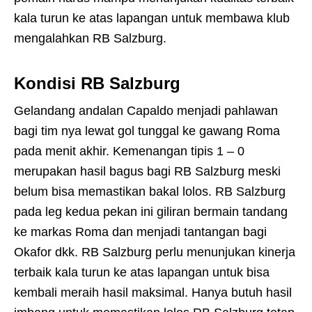
kala turun ke atas lapangan untuk membawa klub
mengalahkan RB Salzburg.
Kondisi RB Salzburg
Gelandang andalan Capaldo menjadi pahlawan
bagi tim nya lewat gol tunggal ke gawang Roma
pada menit akhir. Kemenangan tipis 1 – 0
merupakan hasil bagus bagi RB Salzburg meski
belum bisa memastikan bakal lolos. RB Salzburg
pada leg kedua pekan ini giliran bermain tandang
ke markas Roma dan menjadi tantangan bagi
Okafor dkk. RB Salzburg perlu menunjukan kinerja
terbaik kala turun ke atas lapangan untuk bisa
kembali meraih hasil maksimal. Hanya butuh hasil