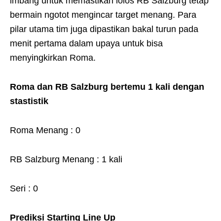
imbang untuk memastikan lolos RB Salzburg tetap
bermain ngotot mengincar target menang. Para
pilar utama tim juga dipastikan bakal turun pada
menit pertama dalam upaya untuk bisa
menyingkirkan Roma.
Roma dan RB Salzburg bertemu 1 kali dengan
stastistik
Roma Menang : 0
RB Salzburg Menang : 1 kali
Seri : 0
Prediksi Starting Line Up