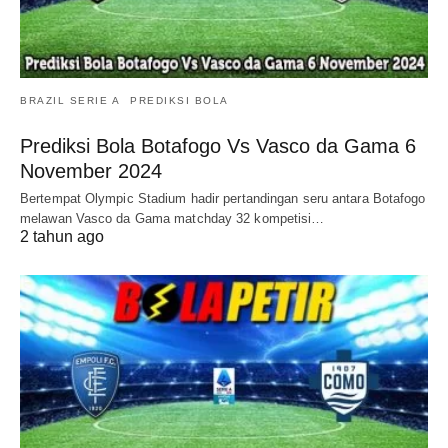
BRAZIL SERIE A
PREDIKSI BOLA
Prediksi Bola Botafogo Vs Vasco da Gama 6
November 2024
Bertempat Olympic Stadium hadir pertandingan seru antara Botafogo
melawan Vasco da Gama matchday 32 kompetisi…
2 tahun ago