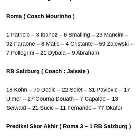
Roma ( Coach Mourinho )
1 Patricio – 3 Ibanez – 6 Smalling – 23 Mancini –
92 Faraone – 8 Matic – 4 Cristante – 59 Zalewski –
7 Pellegrini – 21 Dybala – 9 Abraham
RB Salzburg ( Coach : Jaissie )
18 Kohn – 70 Dedic – 22 Solet – 31 Pavlovic – 17
Ulmer – 27 Gourna Douath – 7 Capaldo – 13
Seiwald – 21 Sucic – 11 Fernando – 77 Okafor
Prediksi Skor Akhir ( Roma 3 – 1 RB Salzburg )