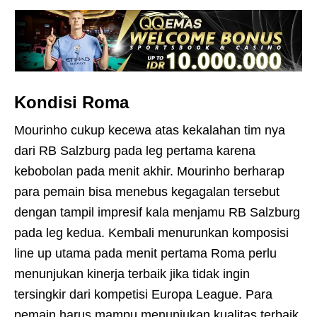
Kondisi Roma
Mourinho cukup kecewa atas kekalahan tim nya
dari RB Salzburg pada leg pertama karena
kebobolan pada menit akhir. Mourinho berharap
para pemain bisa menebus kegagalan tersebut
dengan tampil impresif kala menjamu RB Salzburg
pada leg kedua. Kembali menurunkan komposisi
line up utama pada menit pertama Roma perlu
menunjukan kinerja terbaik jika tidak ingin
tersingkir dari kompetisi Europa League. Para
pemain harus mampu menunjukan kualitas terbaik