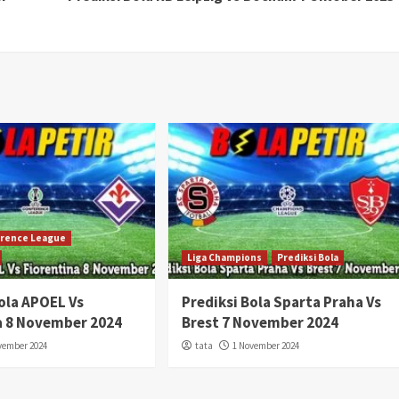
erence League
Liga Champions
Prediksi Bola
Bola APOEL Vs
Prediksi Bola Sparta Praha Vs
a 8 November 2024
Brest 7 November 2024
vember 2024
tata
1 November 2024