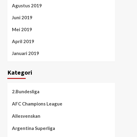
Agustus 2019
Juni 2019
Mei 2019
April 2019
Januari 2019
Kategori
2.Bundesliga
AFC Champions League
Allesvenskan
Argentina Superliga