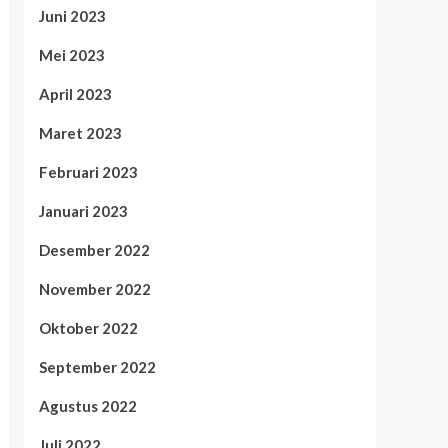
Juni 2023
Mei 2023
April 2023
Maret 2023
Februari 2023
Januari 2023
Desember 2022
November 2022
Oktober 2022
September 2022
Agustus 2022
Juli 2022