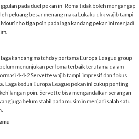
unggulan pada duel pekan ini Roma tidak boleh mengangap
eh peluang besar menang maka Lukaku dkk wajib tampil
Mourinho tiga poin pada laga kandang pekan ini menjadi
tim.
a laga kandang matchday pertama Europa League group
ga belum menunjukan perfoma terbaik terutama dalam
masi 4-4-2 Servette wajib tampil impresif dan fokus
a. Laga kedua Europa League pekan ini cukup penting
 kehilangan poin. Servette bisa mengandalkan serangan
ang juga belum stabil pada musim in menjadi salah satu
n.
temu