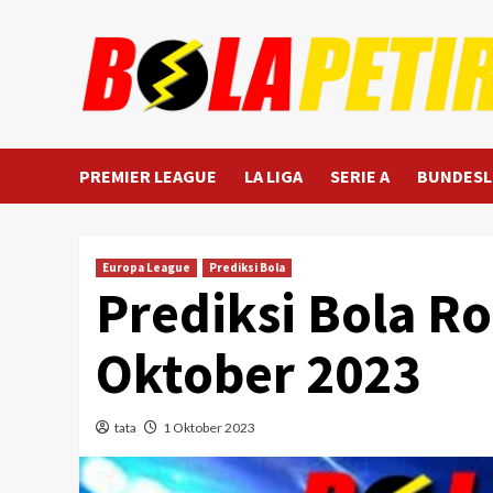
Skip
to
content
PREMIER LEAGUE
LA LIGA
SERIE A
BUNDESL
Europa League
Prediksi Bola
Prediksi Bola R
Oktober 2023
tata
1 Oktober 2023