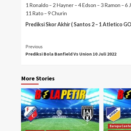
1 Ronaldo – 2 Hayner – 4 Edson – 3 Ramon – 6 Je
11 Rato – 9 Churin
Prediksi Skor Akhir ( Santos 2 – 1 Atletico GO
Continue
Previous
Prediksi Bola Banfield Vs Union 10 Juli 2022
Reading
More Stories
Europa Conf