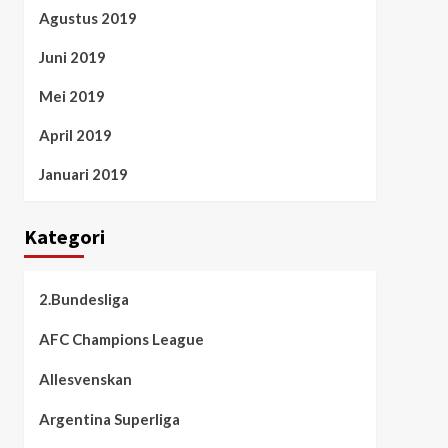
Agustus 2019
Juni 2019
Mei 2019
April 2019
Januari 2019
Kategori
2.Bundesliga
AFC Champions League
Allesvenskan
Argentina Superliga