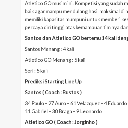
Atletico GO musim ini. Kompetisi yang sudah me
baik agar mampu mendulang hasil maksimal di m
memiliki kapasitas mumpuni untuk memberi kes
percaya diri tinggi atas kemampuan tim nya da
Santos dan Atletico GO bertemu 14 kali deng
Santos Menang : 4 kali
Atletico GO Menang : 5 kali
Seri : 5 kali
Prediksi Starting Line Up
Santos ( Coach : Bustos )
34 Paulo – 27 Auro – 61 Velazquez – 4 Eduardo
11 Gabriel – 30 Braga – 9 Leonardo
Atletico GO ( Coach : Jorginho )