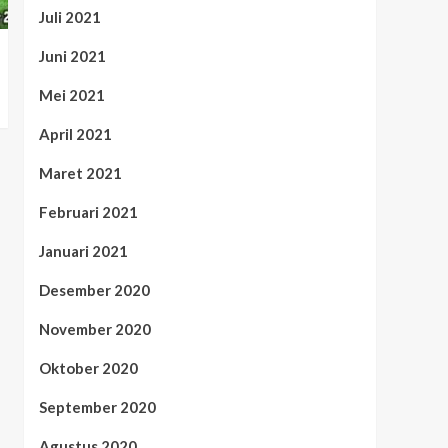
Juli 2021
Juni 2021
Mei 2021
April 2021
Maret 2021
Februari 2021
Januari 2021
Desember 2020
November 2020
Oktober 2020
September 2020
Agustus 2020