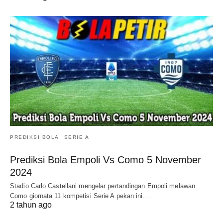
PREDIKSI BOLA
SERIE A
Prediksi Bola Empoli Vs Como 5 November
2024
Stadio Carlo Castellani mengelar pertandingan Empoli melawan
Como giornata 11 kompetisi Serie A pekan ini.…
2 tahun ago