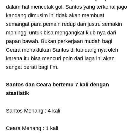
dalam hal mencetak gol. Santos yang terkenal jago
kandang dimusim ini tidak akan membuat
semangat para pemain redup dan justru semakin
meninggi untuk bisa mengangkat klub nya dari
papan bawah. Bukan perkerjaan mudah bagi
Ceara menaklukan Santos di kandang nya oleh
karena itu bisa mencuri poin dari laga ini akan
sangat berati bagi tim.
Santos dan Ceara bertemu 7 kali dengan
stastistik
Santos Menang : 4 kali
Ceara Menang : 1 kali