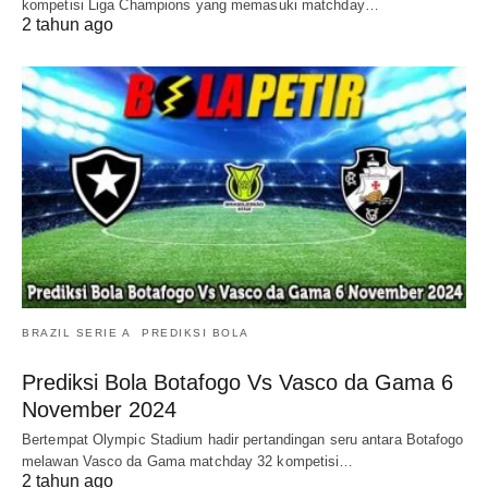
kompetisi Liga Champions yang memasuki matchday…
2 tahun ago
BRAZIL SERIE A
PREDIKSI BOLA
Prediksi Bola Botafogo Vs Vasco da Gama 6
November 2024
Bertempat Olympic Stadium hadir pertandingan seru antara Botafogo
melawan Vasco da Gama matchday 32 kompetisi…
2 tahun ago