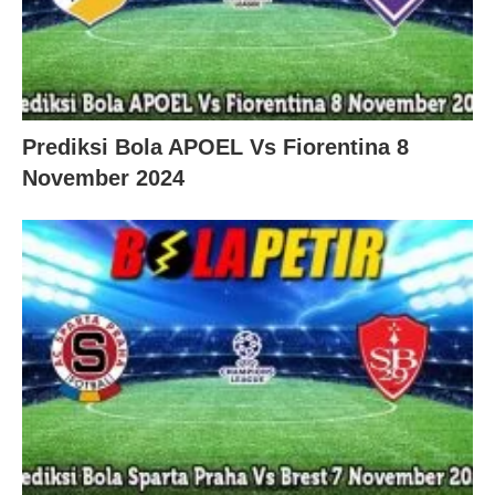
Prediksi Bola APOEL Vs Fiorentina 8
November 2024