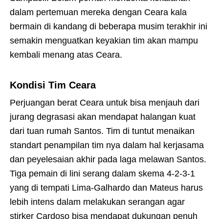
dalam pertemuan mereka dengan Ceara kala
bermain di kandang di beberapa musim terakhir ini
semakin menguatkan keyakian tim akan mampu
kembali menang atas Ceara.
Kondisi Tim Ceara
Perjuangan berat Ceara untuk bisa menjauh dari
jurang degrasasi akan mendapat halangan kuat
dari tuan rumah Santos. Tim di tuntut menaikan
standart penampilan tim nya dalam hal kerjasama
dan peyelesaian akhir pada laga melawan Santos.
Tiga pemain di lini serang dalam skema 4-2-3-1
yang di tempati Lima-Galhardo dan Mateus harus
lebih intens dalam melakukan serangan agar
stirker Cardoso bisa mendapat dukungan penuh