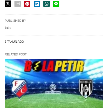
PUBLISHED BY
tata
5 TAHUN AGO
RELATED POST