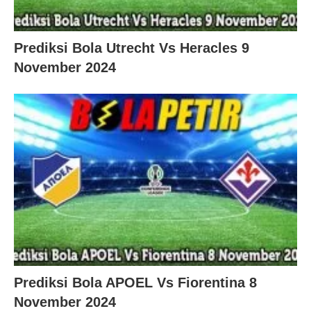
Prediksi Bola Utrecht Vs Heracles 9
November 2024
Prediksi Bola APOEL Vs Fiorentina 8
November 2024