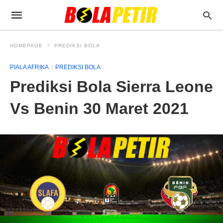
HOMEPAGE
PREDIKSI BOLA
PIALA AFRIKA
PREDIKSI BOLA
Prediksi Bola Sierra Leone
Vs Benin 30 Maret 2021