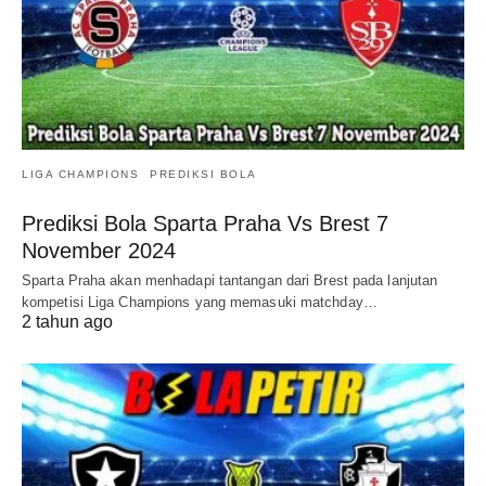
LIGA CHAMPIONS
PREDIKSI BOLA
Prediksi Bola Sparta Praha Vs Brest 7
November 2024
Sparta Praha akan menhadapi tantangan dari Brest pada lanjutan
kompetisi Liga Champions yang memasuki matchday…
2 tahun ago