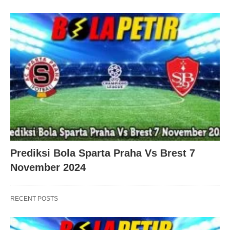
Prediksi Bola Sparta Praha Vs Brest 7
November 2024
RECENT POSTS