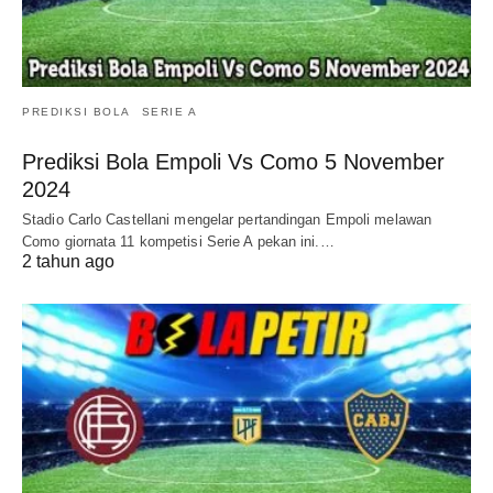
PREDIKSI BOLA
SERIE A
Prediksi Bola Empoli Vs Como 5 November
2024
Stadio Carlo Castellani mengelar pertandingan Empoli melawan
Como giornata 11 kompetisi Serie A pekan ini.…
2 tahun ago