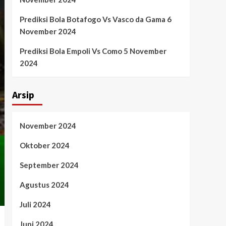
Prediksi Bola Botafogo Vs Vasco da Gama 6
November 2024
Prediksi Bola Empoli Vs Como 5 November
2024
Arsip
November 2024
Oktober 2024
September 2024
Agustus 2024
Juli 2024
Juni 2024