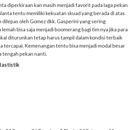
ta diperkiraan kan masih menjadi favorit pada laga pekan
alanta tentu memiliki kekuatan skuad yang berada di atas
eh dilepas oleh Gomez dkk. Gasperini yang sering
 lemah bisa saja menjadi boomerang bagi tim nya jika para
kal diturunkan tetap harus tampil dalam kondisi terbaik
isa tercapai. Kemenangan tentu bisa menjadi modal besar
a tengah pekan nanti.
tastistik