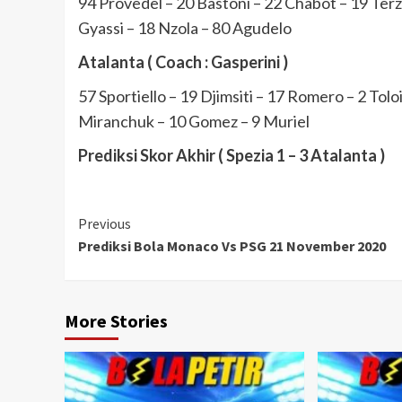
94 Provedel – 20 Bastoni – 22 Chabot – 19 Terzi
Gyassi – 18 Nzola – 80 Agudelo
Atalanta ( Coach : Gasperini )
57 Sportiello – 19 Djimsiti – 17 Romero – 2 Toloi
Miranchuk – 10 Gomez – 9 Muriel
Prediksi Skor Akhir ( Spezia 1 – 3 Atalanta )
Continue
Previous
Prediksi Bola Monaco Vs PSG 21 November 2020
Reading
More Stories