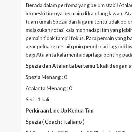
Berada dalam perfoma yang belum stabil Atalan
ini meski tim nya bermain di kandang lawan. At
tuan rumah Spezia dan laga ini tentu tidak bol
melakukan rotasi kala menhadapi tim yang lebih
pemain tidak tampil fokus. Para pemain yang ba
agar peluang meraih poin penuh dari laga ini b
bagi Atalanta kala menhadapi laga penting pad
Spezia dan Atalanta bertemu 1 kali dengan s
Spezia Menang : 0
Atalanta Menang : 0
Seri : 1 kali
Perkiraan Line Up Kedua Tim
Spezia ( Coach : Italiano )