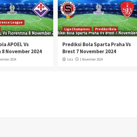
erence League
Liga Champions
Prediksi Bola
Bola APOEL Vs
Prediksi Bola Sparta Praha Vs
a 8 November 2024
Brest 7 November 2024
vember 2024
tata
1 November 2024