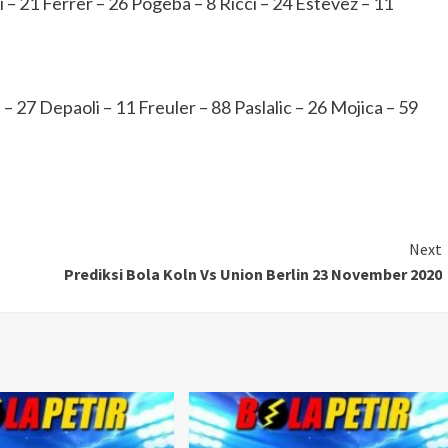
 – 21 Ferrer – 26 Pogeba – 8 Ricci – 24 Estevez – 11
 – 27 Depaoli – 11 Freuler – 88 Paslalic – 26 Mojica – 59
Next
Prediksi Bola Koln Vs Union Berlin 23 November 2020