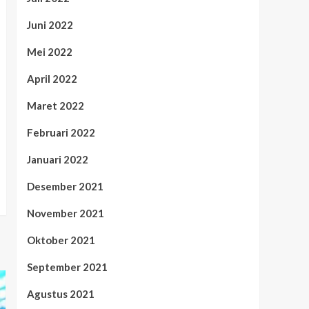
Juni 2022
Mei 2022
April 2022
Maret 2022
Februari 2022
Januari 2022
Desember 2021
November 2021
Oktober 2021
September 2021
Agustus 2021