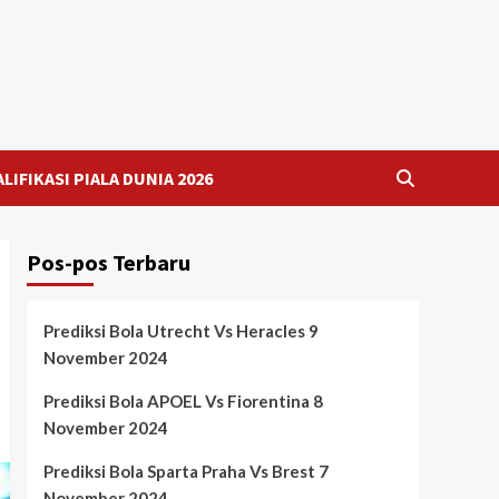
LIFIKASI PIALA DUNIA 2026
Pos-pos Terbaru
Prediksi Bola Utrecht Vs Heracles 9
November 2024
Prediksi Bola APOEL Vs Fiorentina 8
November 2024
Prediksi Bola Sparta Praha Vs Brest 7
November 2024