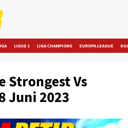
IGA
LIGUE 1
LIGA CHAMPIONS
EUROPA LEAGUE
KUA
e Strongest Vs
 8 Juni 2023