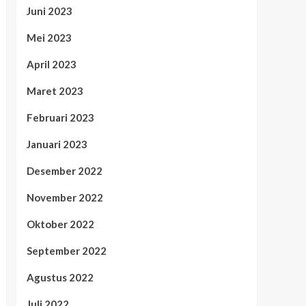
Juni 2023
Mei 2023
April 2023
Maret 2023
Februari 2023
Januari 2023
Desember 2022
November 2022
Oktober 2022
September 2022
Agustus 2022
Juli 2022