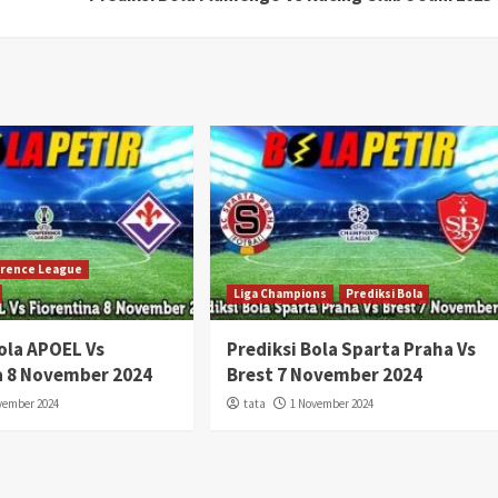
erence League
Liga Champions
Prediksi Bola
Bola APOEL Vs
Prediksi Bola Sparta Praha Vs
a 8 November 2024
Brest 7 November 2024
vember 2024
tata
1 November 2024