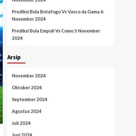
Prediksi Bola Botafogo Vs Vasco da Gama 6
November 2024
Prediksi Bola Empoli Vs Como 5 November
2024
Arsip
November 2024
Oktober 2024
September 2024
Agustus 2024
Juli 2024
Juni 2024