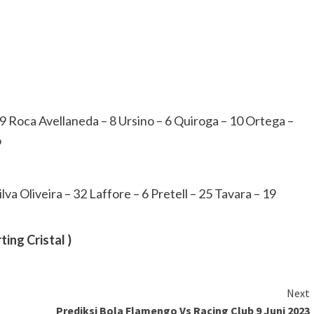
 19 Roca Avellaneda – 8 Ursino – 6 Quiroga – 10 Ortega –
o
lva Oliveira – 32 Laffore – 6 Pretell – 25 Tavara – 19
ting Cristal )
Next
Prediksi Bola Flamengo Vs Racing Club 9 Juni 2023