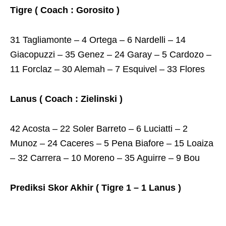
Tigre ( Coach : Gorosito )
31 Tagliamonte – 4 Ortega – 6 Nardelli – 14
Giacopuzzi – 35 Genez – 24 Garay – 5 Cardozo –
11 Forclaz – 30 Alemah – 7 Esquivel – 33 Flores
Lanus ( Coach : Zielinski )
42 Acosta – 22 Soler Barreto – 6 Luciatti – 2
Munoz – 24 Caceres – 5 Pena Biafore – 15 Loaiza
– 32 Carrera – 10 Moreno – 35 Aguirre – 9 Bou
Prediksi Skor Akhir ( Tigre 1 – 1 Lanus )