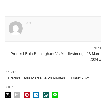
tata
NEXT
Prediksi Bola Birmingham Vs Middlesbrough 13 Maret
2024 »
PREVIOUS
« Prediksi Bola Marseille Vs Nantes 11 Maret 2024
SHARE