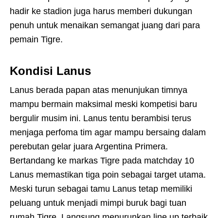
hadir ke stadion juga harus memberi dukungan
penuh untuk menaikan semangat juang dari para
pemain Tigre.
Kondisi Lanus
Lanus berada papan atas menunjukan timnya
mampu bermain maksimal meski kompetisi baru
bergulir musim ini. Lanus tentu berambisi terus
menjaga perfoma tim agar mampu bersaing dalam
perebutan gelar juara Argentina Primera.
Bertandang ke markas Tigre pada matchday 10
Lanus memastikan tiga poin sebagai target utama.
Meski turun sebagai tamu Lanus tetap memiliki
peluang untuk menjadi mimpi buruk bagi tuan
rumah Tigre. Langsung menurunkan line up terbaik