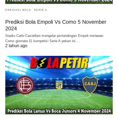
PREDIKSI BOLA
SERIE A
Prediksi Bola Empoli Vs Como 5 November
2024
Stadio Carlo Castellani mengelar pertandingan Empoli melawan
Como giornata 11 kompetisi Serie A pekan ini.…
2 tahun ago