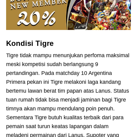
Kondisi Tigre
Tigre tidak mampu menunjukan perfoma maksimal
meski kompetisi sudah berlangsung 9
pertandingan. Pada matchday 10 Argentina
Primera pekan ini Tigre melakoni laga kandang
bertemu lawan berat tim papan atas Lanus. Status
tuan rumah tidak bisa menjadi jaminan bagi Tigre
timnya akan mampu mendulang poin penuh.
Sementara Tigre butuh kualitas terbaik dari para
pemain saat turun keatas lapangan dalam
meladeni permainan dari Lanus. Supoter yang