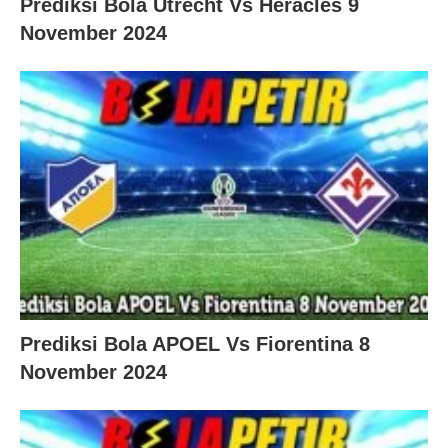
Prediksi Bola Utrecht Vs Heracles 9
November 2024
Prediksi Bola APOEL Vs Fiorentina 8
November 2024