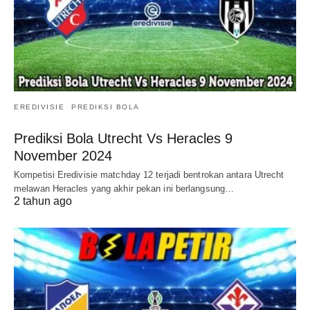
EREDIVISIE
PREDIKSI BOLA
Prediksi Bola Utrecht Vs Heracles 9
November 2024
Kompetisi Eredivisie matchday 12 terjadi bentrokan antara Utrecht
melawan Heracles yang akhir pekan ini berlangsung…
2 tahun ago