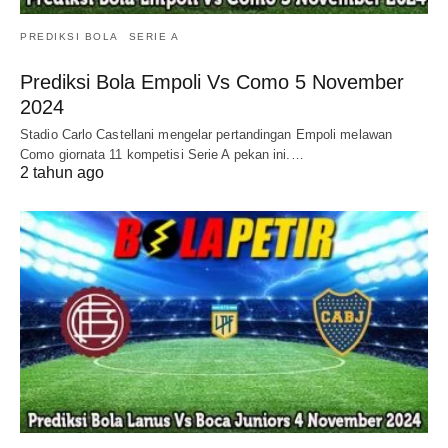
PREDIKSI BOLA
SERIE A
Prediksi Bola Empoli Vs Como 5 November
2024
Stadio Carlo Castellani mengelar pertandingan Empoli melawan
Como giornata 11 kompetisi Serie A pekan ini.…
2 tahun ago