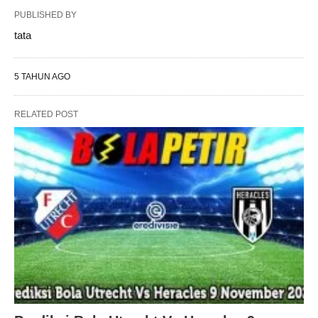
PUBLISHED BY
tata
5 TAHUN AGO
RELATED POST