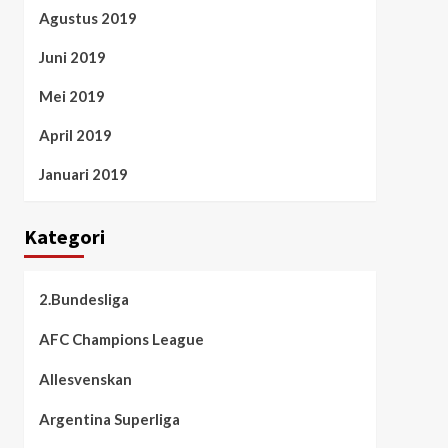
Agustus 2019
Juni 2019
Mei 2019
April 2019
Januari 2019
Kategori
2.Bundesliga
AFC Champions League
Allesvenskan
Argentina Superliga