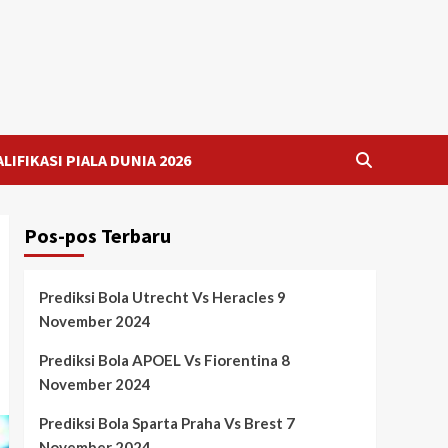
LIFIKASI PIALA DUNIA 2026
Pos-pos Terbaru
Prediksi Bola Utrecht Vs Heracles 9
November 2024
Prediksi Bola APOEL Vs Fiorentina 8
November 2024
Prediksi Bola Sparta Praha Vs Brest 7
November 2024