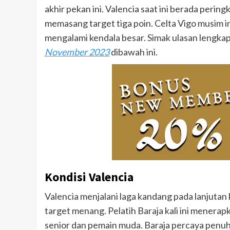
akhir pekan ini. Valencia saat ini berada peri
memasang target tiga poin. Celta Vigo musim i
mengalami kendala besar. Simak ulasan lengkap
November 2023
dibawah ini.
Kondisi Valencia
Valencia menjalani laga kandang pada lanjutan 
target menang. Pelatih Baraja kali ini menerap
senior dan pemain muda. Baraja percaya penuh