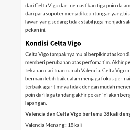
dari Celta Vigo dan memastikan tiga poin da
dari para supoter menjadi keuntungan yang bis
lawan yang sedang tidak stabil juga menjadi sa
pekan ini.
Kondisi Celta Vigo
Celta Vigo tampaknya mulai berpikir atas kondi
memberi perubahan atas perfoma tim. Akhir pe
tekanan dari tuan rumah Valencia. Celta Vigo
bermain lebih baik dalam menjaga fokus permai
terbaik agar timnya tidak dengan mudah mene
poin dari laga tandang akhir pekan ini akan ber
lapangan.
Valencia dan Celta Vigo bertemu 38 kali den
Valencia Menang : 18 kali