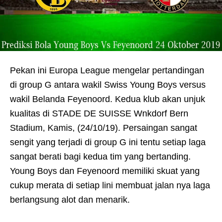
Pekan ini Europa League mengelar pertandingan
di group G antara wakil Swiss Young Boys versus
wakil Belanda Feyenoord. Kedua klub akan unjuk
kualitas di STADE DE SUISSE Wnkdorf Bern
Stadium, Kamis, (24/10/19). Persaingan sangat
sengit yang terjadi di group G ini tentu setiap laga
sangat berati bagi kedua tim yang bertanding.
Young Boys dan Feyenoord memiliki skuat yang
cukup merata di setiap lini membuat jalan nya laga
berlangsung alot dan menarik.