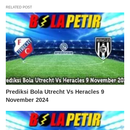
RELATED POST
Prediksi Bola Utrecht Vs Heracles 9
November 2024