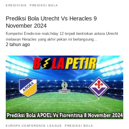
EREDIVISIE
PREDIKSI BOLA
Prediksi Bola Utrecht Vs Heracles 9
November 2024
Kompetisi Eredivisie matchday 12 terjadi bentrokan antara Utrecht
melawan Heracles yang akhir pekan ini berlangsung…
2 tahun ago
EUROPA CONFERENCE LEAGUE
PREDIKSI BOLA