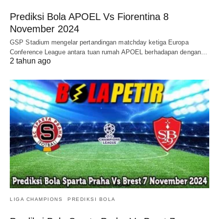
Prediksi Bola APOEL Vs Fiorentina 8
November 2024
GSP Stadium mengelar pertandingan matchday ketiga Europa
Conference League antara tuan rumah APOEL berhadapan dengan…
2 tahun ago
LIGA CHAMPIONS
PREDIKSI BOLA