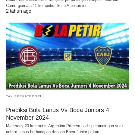
Como giornata 11 kompetisi Serie A pekan ini.…
2 tahun ago
TAK BERKATEGORI
Prediksi Bola Lanus Vs Boca Juniors 4
November 2024
Matchday 20 kompetisi Argentina Primera hadir pertandingan seru
antara Lanus berhadapan dengan Boca Junior pekan…