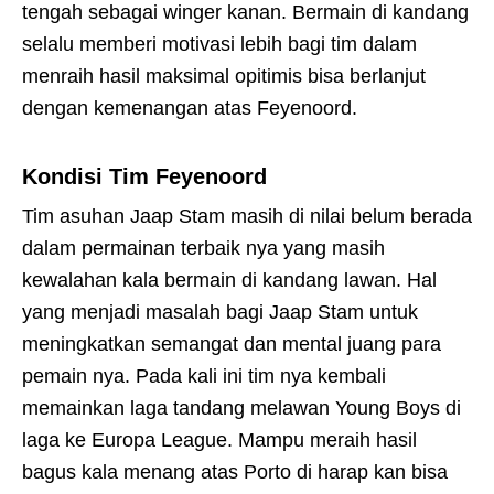
tengah sebagai winger kanan. Bermain di kandang
selalu memberi motivasi lebih bagi tim dalam
menraih hasil maksimal opitimis bisa berlanjut
dengan kemenangan atas Feyenoord.
Kondisi Tim Feyenoord
Tim asuhan Jaap Stam masih di nilai belum berada
dalam permainan terbaik nya yang masih
kewalahan kala bermain di kandang lawan. Hal
yang menjadi masalah bagi Jaap Stam untuk
meningkatkan semangat dan mental juang para
pemain nya. Pada kali ini tim nya kembali
memainkan laga tandang melawan Young Boys di
laga ke Europa League. Mampu meraih hasil
bagus kala menang atas Porto di harap kan bisa