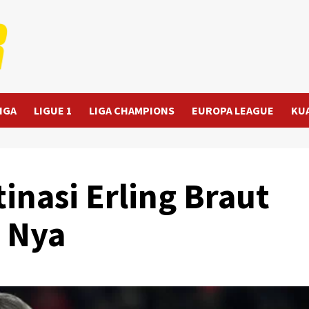
IGA
LIGUE 1
LIGA CHAMPIONS
EUROPA LEAGUE
KUA
inasi Erling Braut
 Nya