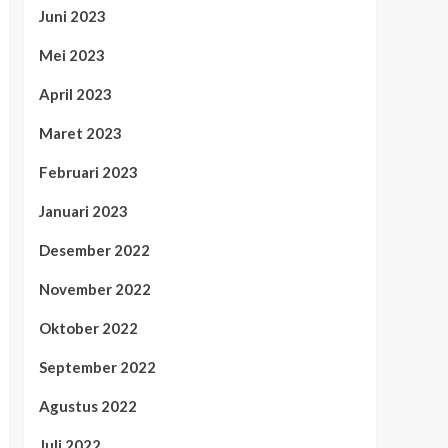
Juni 2023
Mei 2023
April 2023
Maret 2023
Februari 2023
Januari 2023
Desember 2022
November 2022
Oktober 2022
September 2022
Agustus 2022
Juli 2022