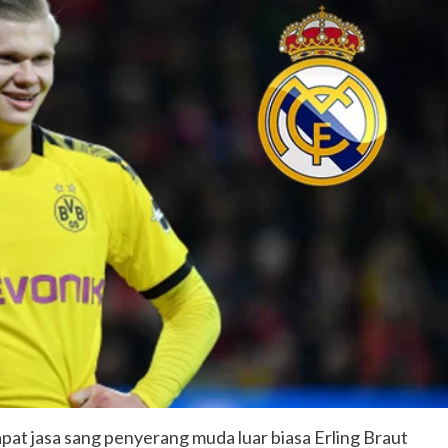
at jasa sang penyerang muda luar biasa Erling Braut