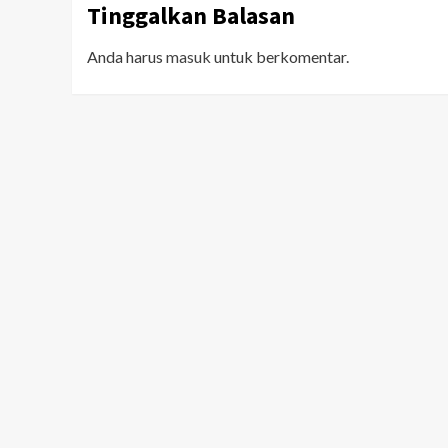
Tinggalkan Balasan
Anda harus
masuk
untuk berkomentar.