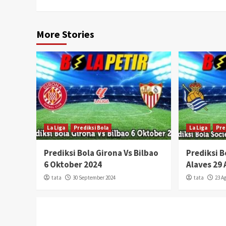
More Stories
La Liga
Prediksi Bola
La Liga
Pre
Prediksi Bola Girona Vs Bilbao
Prediksi B
6 Oktober 2024
Alaves 29
tata
30 September 2024
tata
23 A